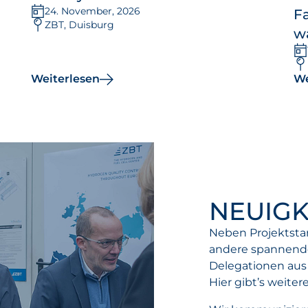
24. November, 2026
F
ZBT, Duisburg
wa
Weiterlesen
We
NEUIGK
Neben Projektsta
andere spannende
Delegationen aus 
Hier gibt’s weiter