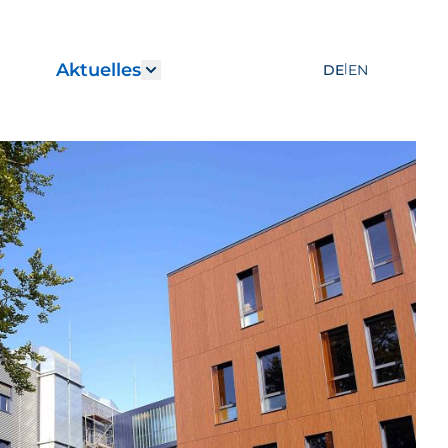
Aktuelles
|
DE
EN
r "Leistungen"
how submenu for "Karriere"
Show submenu for "Aktuelles