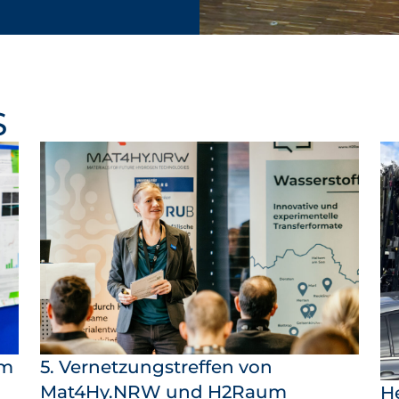
S
um
5. Vernetzungstreffen von
Mat4Hy.NRW und H2Raum
H