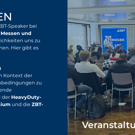
EN
 ZBT-Speaker bei
n
Messen und
ichkeiten uns zu
en. Hier gibt es
n
n Kontext der
nbedingungen zu
nende
d der
HeavyDuty-
sium
und die
ZBT-
Veranstalt