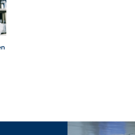
en
che