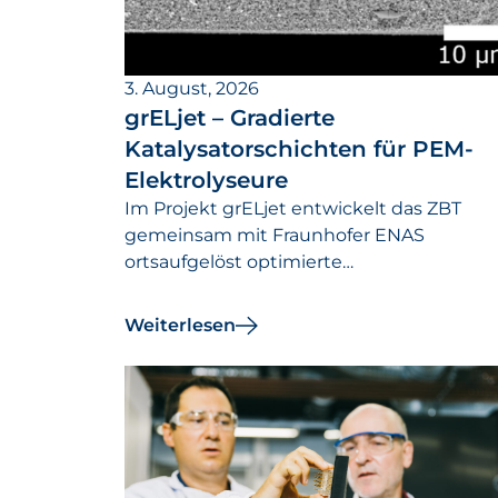
3. August, 2026
grELjet – Gradierte
Katalysatorschichten für PEM-
Elektrolyseure
Im Projekt grELjet entwickelt das ZBT
gemeinsam mit Fraunhofer ENAS
ortsaufgelöst optimierte
Katalysatorschichten, die den Iridiumbeda
von PEM-Elektrolyseuren senken und ihr
Weiterlesen
Effizienz steigern sollen.