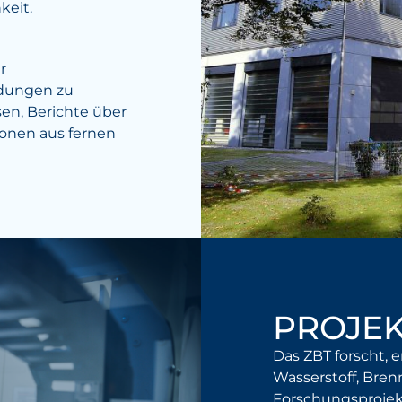
keit.
r
adungen zu
en, Berichte über
ionen aus fernen
PROJEK
Das ZBT forscht, 
Wasserstoff, Brenn
Forschungsprojek