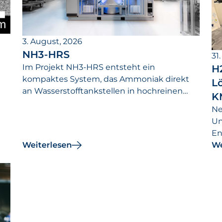
3. August, 2026
NH3-HRS
31.
Im Projekt NH3-HRS entsteht ein
H2
kompaktes System, das Ammoniak direkt
L
an Wasserstofftankstellen in hochreinen
K
Wasserstoff umwandelt.
Ne
Un
rf
En
e
Weiterlesen
We