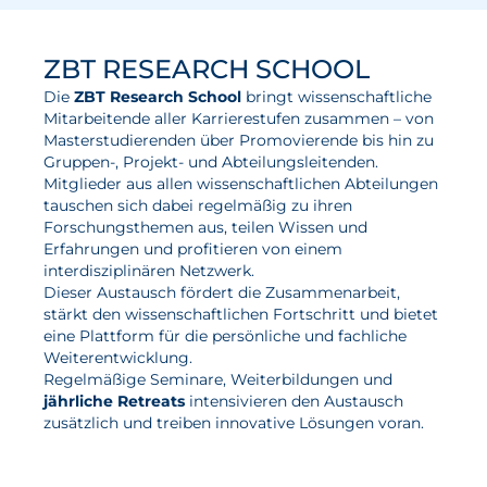
Wasserstoff
ZBT RESEARCH SCHOOL
Elektrolyse
Die
ZBT Research School
bringt wissenschaftliche
Leistungen
Mitarbeitende aller Karrierestufen zusammen – von
Masterstudierenden über Promo­vierende bis hin zu
Gruppen-, Projekt- und Abteilungsleitenden.
Entwicklung
Mitglieder aus allen wissenschaftlichen Abteilungen
Herstellungsverfahren
tauschen sich dabei regelmäßig zu ihren
Forschungsthemen aus, teilen Wissen und
Mess- und Prüfverfahren
Erfahrungen und profitieren von einem
interdisziplinären Netzwerk.
Beratung und Studien
Dieser Austausch fördert die Zusammenarbeit,
Modellierung & Simulation
stärkt den wissenschaftlichen Fortschritt und bietet
eine Plattform für die persönliche und fachliche
Weiterentwicklung.
Karriere
Regelmäßige Seminare, Weiterbildungen und
jährliche Retreats
intensivieren den Austausch
Offene Stellen
zusätzlich und treiben innovative Lösungen voran.
Weiterentwicklung
mehr zur ZBT Research
Vorteile für Mitarbeiter:innen