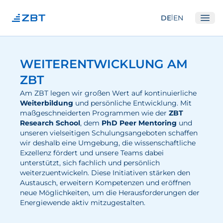
|
DE
EN
Ope
Institut
WEITERENTWICKLUNG AM
Über Uns
ZBT
Abteilungen
Am ZBT legen wir großen Wert auf kontinuierliche
Weiterbildung
und persönliche Entwicklung. Mit
Ausstattung
maß­geschneiderten Programmen wie der
ZBT
Research School
, dem
PhD Peer Mentoring
und
Gute Wissenschaftliche Praxis
unseren vielseitigen Schulungsangeboten schaffen
Open Science und IP
wir deshalb eine Umgebung, die wissenschaftliche
Exzellenz fördert und unsere Teams dabei
Gremien
unterstützt, sich fachlich und persönlich
weiterzuentwickeln. Diese Initiativen stärken den
Unser Netzwerk
Austausch, erweitern Kompetenzen und eröffnen
neue Möglichkeiten, um die Herausforderungen der
Forschung
Energiewende aktiv mitzugestalten.
Brennstoffzellen