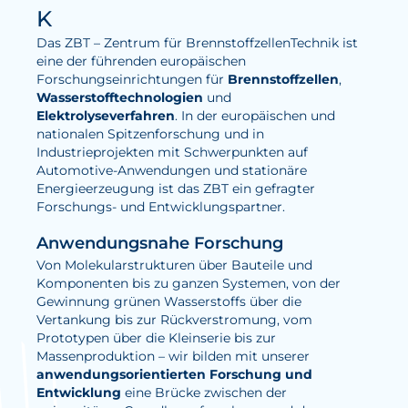
K
Wasserstoff
Das ZBT – Zentrum für BrennstoffzellenTechnik ist
Elektrolyse
eine der führenden europäischen
Forschungseinrichtungen für
Brennstoffzellen
,
Wasserstofftechnologien
und
Leistungen
Elektrolyseverfahren
. In der europäischen und
nationalen Spitzenforschung und in
Entwicklung
Industrieprojekten mit Schwerpunkten auf
Herstellungsverfahren
Automotive-Anwendungen und stationäre
Energieerzeugung ist das ZBT ein gefragter
Mess- und Prüfverfahren
Forschungs- und Entwicklungspartner.
Beratung und Studien
Anwendungsnahe Forschung
Modellierung & Simulation
Von Molekularstrukturen über Bauteile und
Komponenten bis zu ganzen Systemen, von der
Gewinnung grünen Wasserstoffs über die
Karriere
Vertankung bis zur Rückverstromung, vom
Prototypen über die Kleinserie bis zur
Offene Stellen
Massenproduktion – wir bilden mit unserer
anwendungsorientierten Forschung und
Weiterentwicklung
Entwicklung
eine Brücke zwischen der
Vorteile für Mitarbeiter:innen