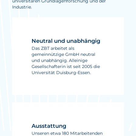
universitären Grundlagenforschung und der
Industrie.
Aktuelles
Neuigkeiten
Projekte
Neutral und unabhängig
Veranstaltungen
Das ZBT arbeitet als
gemeinnützige GmbH neutral
Publikationen
und unabhängig. Alleinige
Gesellschafterin ist seit 2005 die
Awards und Auszeichnungen
Universität Duisburg-Essen.
Für die Presse
Ausstattung
Unseren etwa 180 Mitarbeitenden