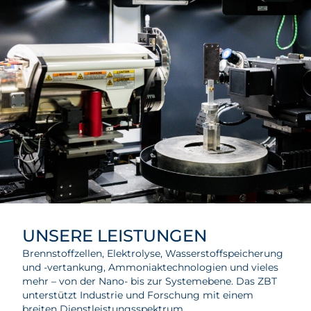
UNSERE LEISTUNGEN
Brennstoffzellen, Elektrolyse, Wasserstoffspeicherung
und -vertankung, Ammoniaktechnologien und vieles
mehr – von der Nano- bis zur Systemebene. Das ZBT
unterstützt Industrie und Forschung mit einem
breiten Dienstleistungsspektrum.