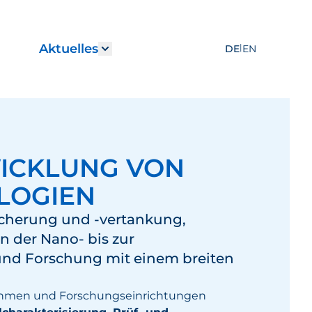
Aktuelles
|
DE
EN
r "Leistungen"
how submenu for "Karriere"
Show submenu for "Aktuelles
WICKLUNG VON
LOGIEN
eicherung und -vertankung,
 der Nano- bis zur
 und Forschung mit einem breiten
ehmen und Forschungseinrichtungen