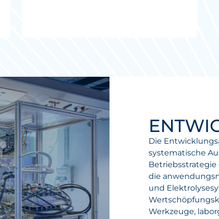
ENTWI
Die Entwicklungs
systematische Au
Betriebsstrategie
die anwendungsna
und Elektrolyses
Wertschöpfungsket
Werkzeuge, labor