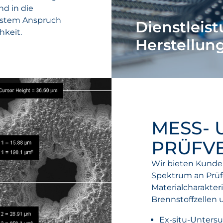
nd in die
chstem Anspruch
Dienstleis
hkeit.
Herstellun
MESS- 
PRÜFV
Wir bieten Kunden
Spektrum an Prüf
Materialcharakte
Brennstoffzellen u
Ex-situ-Untersu