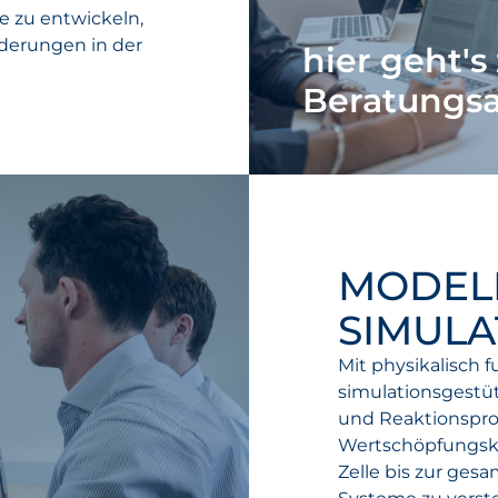
te zu entwickeln,
rderungen in der
hier geht'
Beratungs
MODEL
SIMULA
Mit physikalisch 
simulationsgestüt
und Reaktionspro
Wertschöpfungske
Zelle bis zur ges