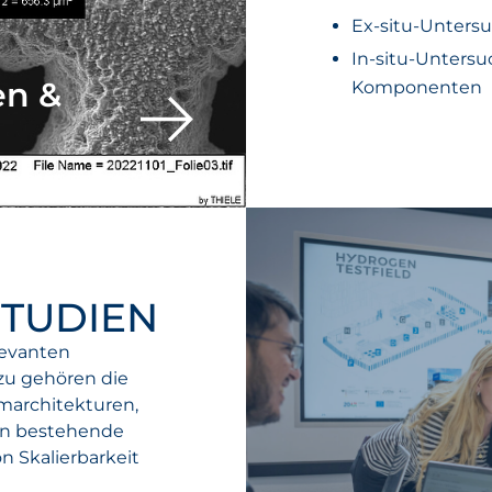
Ex-situ-Unter
In-situ-Untersu
en &
Komponenten
TUDIEN
levanten
zu gehören die
marchitekturen,
 in bestehende
n Skalierbarkeit