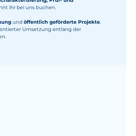
lcharakterisierung, Prüf- und
nt ihr bei uns buchen.
chung
und
öffentlich geförderte Projekte
.
rientierter Umsetzung entlang der
en.