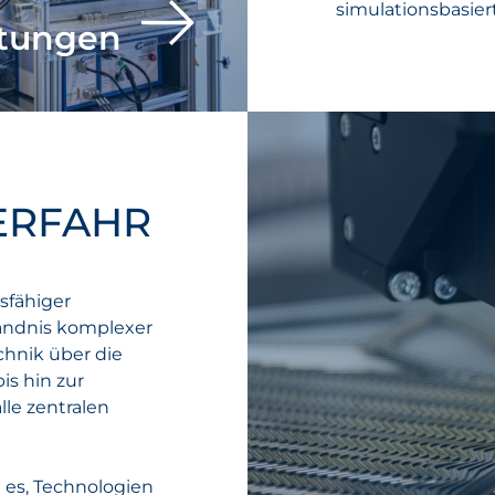
simulationsbasie
stungen
ERFAHR
sfähiger
ständnis komplexer
chnik über die
s hin zur
lle zentralen
t es, Technologien