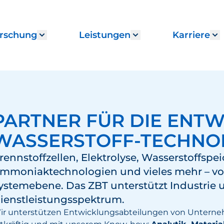
rschung
Leistungen
Karriere
enu for "Institut"
Show submenu for "Forschung"
Show submenu fo
S
PARTNER FÜR DIE ENT
WASSERSTOFF-TECHNO
rennstoffzellen, Elektrolyse, Wasserstoffsp
mmoniaktechnologien und vieles mehr – von
ystemebene. Das ZBT unterstützt Industrie
ienstleistungsspektrum.
ir unterstützen Entwicklungsabteilungen von Untern