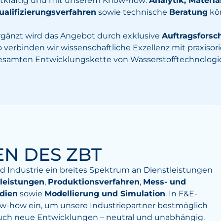
atkräftig und mit unserem Know-how:
Analytik, Materia
ualifizierungsverfahren
sowie technische
Beratung
kön
rgänzt wird das Angebot durch exklusive
Auftragsfors
o verbinden wir wissenschaftliche Exzellenz mit praxiso
esamten Entwicklungskette von Wasserstofftechnologi
EN DES ZBT
 Industrie ein breites Spektrum an Dienstleistungen
leistungen
,
Produktionsverfahren
,
Mess- und
dien
sowie
Modellierung und Simulation
. In F&E-
w-how ein, um unsere Industriepartner bestmöglich
auch neue Entwicklungen – neutral und unabhängig.