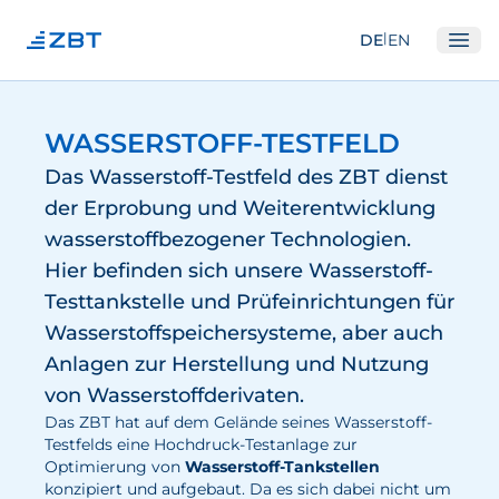
|
DE
EN
Ope
Institut
WASSERSTOFF-TESTFELD
Über Uns
Das Wasserstoff-Testfeld des ZBT dienst
Abteilungen
der Erprobung und Weiterentwicklung
wasserstoffbezogener Technologien.
Ausstattung
Hier befinden sich unsere Wasserstoff-
Gute Wissenschaftliche Praxis
Testtankstelle und Prüfeinrichtungen für
Open Science und IP
Wasserstoffspeichersysteme, aber auch
Gremien
Anlagen zur Herstellung und Nutzung
Unser Netzwerk
von Wasserstoffderivaten.
Das ZBT hat auf dem Gelände seines Wasserstoff-
Forschung
Testfelds eine Hochdruck-Testanlage zur
Optimierung von
Wasserstoff-Tankstellen
konzipiert und aufgebaut. Da es sich dabei nicht um
Brennstoffzellen