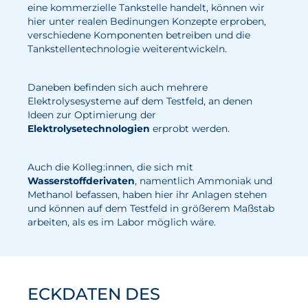
eine kommerzielle Tankstelle handelt, können wir
Wasserstoff
hier unter realen Bedinungen Konzepte erproben,
verschiedene Komponenten betreiben und die
Elektrolyse
Tankstellentechnologie weiterentwickeln.
Leistungen
Daneben befinden sich auch mehrere
Elektrolysesysteme auf dem Testfeld, an denen
Entwicklung
Ideen zur Optimierung der
Herstellungsverfahren
Elektrolysetechnologien
erprobt werden.
Mess- und Prüfverfahren
Auch die Kolleg:innen, die sich mit
Beratung und Studien
Wasserstoffderivaten
, namentlich Ammoniak und
Methanol befassen, haben hier ihr Anlagen stehen
Modellierung & Simulation
und können auf dem Testfeld in größerem Maßstab
arbeiten, als es im Labor möglich wäre.
Karriere
Offene Stellen
Weiterentwicklung
ECKDATEN DES
Vorteile für Mitarbeiter:innen