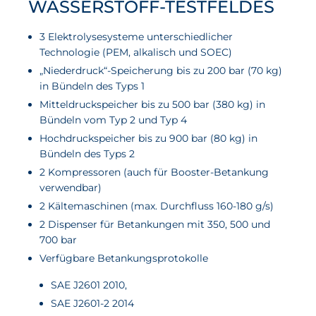
WASSERSTOFF-TESTFELDES
Aktuelles
3 Elektrolysesysteme unterschiedlicher
Technologie (PEM, alkalisch und SOEC)
Neuigkeiten
„Niederdruck“-Speicherung bis zu 200 bar (70 kg)
Projekte
in Bündeln des Typs 1
Mitteldruckspeicher bis zu 500 bar (380 kg) in
Veranstaltungen
Bündeln vom Typ 2 und Typ 4
Publikationen
Hochdruckspeicher bis zu 900 bar (80 kg) in
Bündeln des Typs 2
Awards und Auszeichnungen
2 Kompressoren (auch für Booster-Betankung
Für die Presse
verwendbar)
2 Kältemaschinen (max. Durchfluss 160-180 g/s)
2 Dispenser für Betankungen mit 350, 500 und
700 bar
Verfügbare Betankungsprotokolle
SAE J2601 2010,
SAE J2601-2 2014