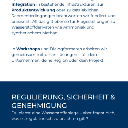
Integration
in bestehende Infrastrukturen, zur
Produktentwicklung
oder zu betrieblichen
Aktuelles
Rahmenbedingungen beantworten wir fundiert und
praxisnah. All das gilt ebenso für Fragestellungen zu
Neuigkeiten
Wasserstoffderivaten wie Ammoniak und
synthetischem Methan.
Projekte
Veranstaltungen
In
Workshops
und Dialogformaten arbeiten wir
Publikationen
gemeinsam mit dir an Lösungen – für dein
Unternehmen, deine Region oder dein Projekt.
Awards und Auszeichnungen
Für die Presse
REGULIERUNG, SICHERHEIT &
GENEHMIGUNG
Du planst eine Wasserstoffanlage – aber fragst dich,
was es regulatorisch zu beachten gilt?