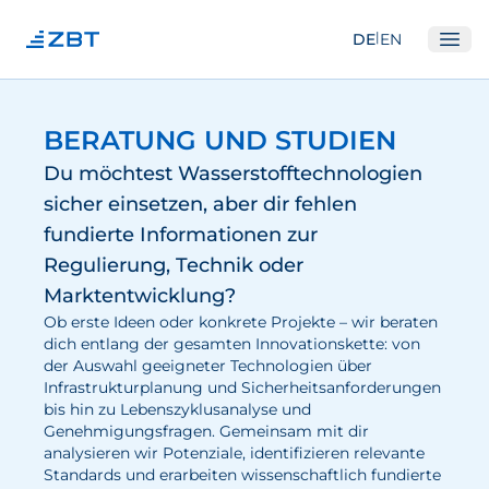
|
DE
EN
Ope
Institut
BERATUNG UND STUDIEN
Über Uns
Du möchtest Wasserstofftechnologien
Abteilungen
sicher einsetzen, aber dir fehlen
fundierte Informationen zur
Ausstattung
Regulierung, Technik oder
Gute Wissenschaftliche Praxis
Marktentwicklung?
Open Science und IP
Ob erste Ideen oder konkrete Projekte – wir beraten
dich entlang der gesamten Innovationskette: von
Gremien
der Auswahl geeigneter Technologien über
Unser Netzwerk
Infrastrukturplanung und Sicherheitsanforderungen
bis hin zu Lebenszyklusanalyse und
Genehmigungsfragen. Gemeinsam mit dir
Forschung
analysieren wir Potenziale, identifizieren relevante
Standards und erarbeiten wissenschaftlich fundierte
Brennstoffzellen