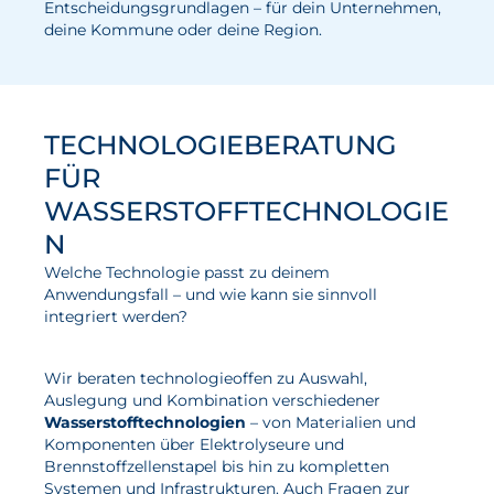
Entscheidungsgrundlagen – für dein Unternehmen,
deine Kommune oder deine Region.
Wasserstoff
Elektrolyse
Leistungen
TECHNOLOGIEBERATUNG
Entwicklung
FÜR
WASSERSTOFFTECHNOLOGIE
Herstellungsverfahren
N
Mess- und Prüfverfahren
Welche Technologie passt zu deinem
Beratung und Studien
Anwendungsfall – und wie kann sie sinnvoll
integriert werden?
Modellierung & Simulation
Karriere
Wir beraten technologieoffen zu Auswahl,
Auslegung und Kombination verschiedener
Offene Stellen
Wasserstofftechnologien
– von Materialien und
Komponenten über Elektrolyseure und
Weiterentwicklung
Brennstoffzellenstapel bis hin zu kompletten
Systemen und Infrastrukturen. Auch Fragen zur
Vorteile für Mitarbeiter:innen