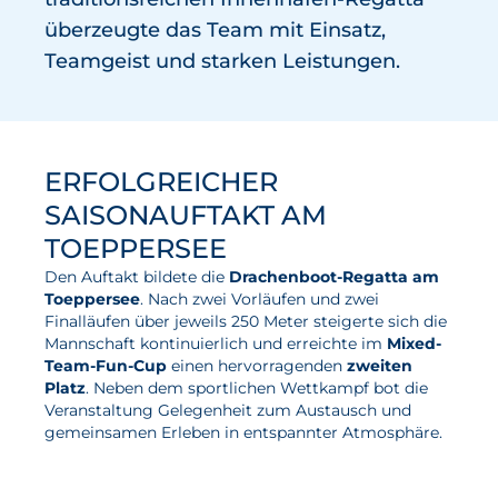
überzeugte das Team mit Einsatz,
Wasserstoff
Teamgeist und starken Leistungen.
Elektrolyse
Leistungen
Entwicklung
ERFOLGREICHER
Herstellungsverfahren
SAISONAUFTAKT AM
TOEPPERSEE
Mess- und Prüfverfahren
Den Auftakt bildete die
Drachenboot-Regatta am
Beratung und Studien
Toeppersee
. Nach zwei Vorläufen und zwei
Modellierung & Simulation
Finalläufen über jeweils 250 Meter steigerte sich die
Mannschaft kontinuierlich und erreichte im
Mixed-
Team-Fun-Cup
einen hervorragenden
zweiten
Karriere
Platz
. Neben dem sportlichen Wettkampf bot die
Veranstaltung Gelegenheit zum Austausch und
Offene Stellen
gemeinsamen Erleben in entspannter Atmosphäre.
Weiterentwicklung
Vorteile für Mitarbeiter:innen