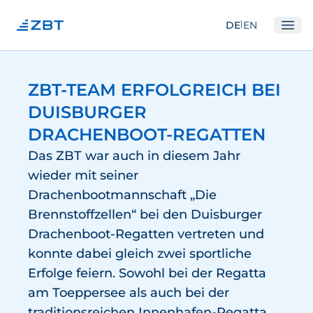
|
DE
EN
Ope
Institut
ZBT-TEAM ERFOLGREICH BEI
Über Uns
DUISBURGER
Abteilungen
DRACHENBOOT-REGATTEN
Ausstattung
Das ZBT war auch in diesem Jahr
wieder mit seiner
Gute Wissenschaftliche Praxis
Drachenbootmannschaft „Die
Open Science und IP
Brennstoffzellen“ bei den Duisburger
Gremien
Drachenboot-Regatten vertreten und
Unser Netzwerk
konnte dabei gleich zwei sportliche
Erfolge feiern. Sowohl bei der Regatta
Forschung
am Toeppersee als auch bei der
Brennstoffzellen
traditionsreichen Innenhafen-Regatta