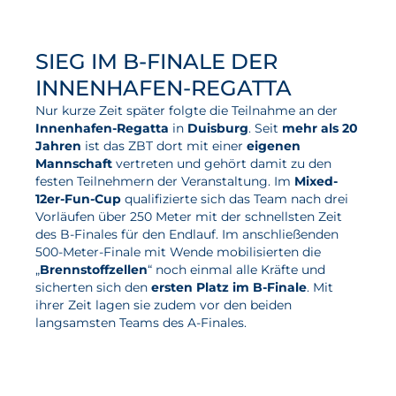
Aktuelles
SIEG IM B-FINALE DER
Neuigkeiten
INNENHAFEN-REGATTA
Projekte
Nur kurze Zeit später folgte die Teilnahme an der
Innenhafen-Regatta
in
Duisburg
. Seit
mehr als 20
Veranstaltungen
Jahren
ist das ZBT dort mit einer
eigenen
Mannschaft
vertreten und gehört damit zu den
Publikationen
festen Teilnehmern der Veranstaltung. Im
Mixed-
Awards und Auszeichnungen
12er-Fun-Cup
qualifizierte sich das Team nach drei
Vorläufen über 250 Meter mit der schnellsten Zeit
Für die Presse
des B-Finales für den Endlauf. Im anschließenden
500-Meter-Finale mit Wende mobilisierten die
„
Brennstoffzellen
“ noch einmal alle Kräfte und
sicherten sich den
ersten Platz im B-Finale
. Mit
ihrer Zeit lagen sie zudem vor den beiden
langsamsten Teams des A-Finales.