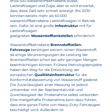
etwa 500 wasserstoffbetriebene Busse,
Lastkraftwagen und Züge, aber es wird erwartet,
Aktuelles
dass diese Zahl sehr schnell ansteigt. Bis 2030
könnten bereits mehr als 60.000
wasserstoffbetriebene Lastkraftwagen in Betrieb
Neuigkeiten
sein. Dafür ist eine große
Infrastruktur
mit für
Projekte
Lastkraftwagen
geeigneten
Wasserstofftankstellen
erforderlich.
Veranstaltungen
Wasserstoffbetriebene
Brennstoffzellen-
Publikationen
Fahrzeuge
benötigen extrem reinen Wasserstoff,
da einige Verunreinigungen die Leistung der
Awards und Auszeichnungen
Brennstoffzellen schon bei sehr geringen Mengen
Für die Presse
beeinträchtigen können. Frühere Metrologieprojekte
haben den Weg für die Entwicklung der
europäischen
Qualitätsinfrastruktur
für die
Konformitätsbewertung von Wasserstoff geebnet.
Die Zuverlässigkeit einer Messung ist jedoch
untrennbar mit der Repräsentativität und
Zuverlässigkeit der Probenahme selbst verbunden.
Eine mangelhafte Probenahme kann dazu führen,
dass eine ganze Flotte von Heavy-Duty-Fahrzeugen
beschädigt wird. Außerdem ist