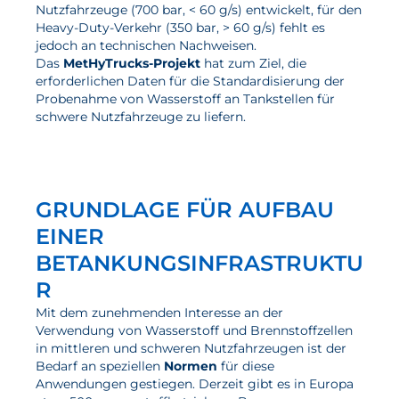
Nutzfahrzeuge (700 bar, < 60 g/s) entwickelt, für den
Wasserstoff
Heavy-Duty-Verkehr (350 bar, > 60 g/s) fehlt es
jedoch an technischen Nachweisen.
Elektrolyse
Das
MetHyTrucks-Projekt
hat zum Ziel, die
erforderlichen Daten für die Standardisierung der
Leistungen
Probenahme von Wasserstoff an Tankstellen für
schwere Nutzfahrzeuge zu liefern.
Entwicklung
Herstellungsverfahren
Mess- und Prüfverfahren
GRUNDLAGE FÜR AUFBAU
Beratung und Studien
EINER
Modellierung & Simulation
BETANKUNGSINFRASTRUKTU
R
Karriere
Mit dem zunehmenden Interesse an der
Verwendung von Wasserstoff und Brennstoffzellen
Offene Stellen
in mittleren und schweren Nutzfahrzeugen ist der
Bedarf an speziellen
Normen
für diese
Weiterentwicklung
Anwendungen gestiegen. Derzeit gibt es in Europa
Vorteile für Mitarbeiter:innen