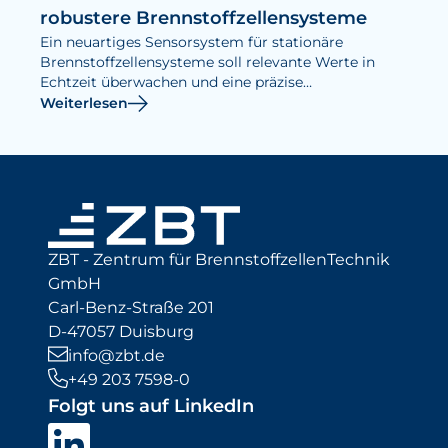
robustere Brennstoffzellensysteme
Ein neuartiges Sensorsystem für stationäre
Brennstoffzellensysteme soll relevante Werte in
Echtzeit überwachen und eine präzise
Betriebsregelung ermöglichen.
Weiterlesen
ZBT - Zentrum für BrennstoffzellenTechnik
GmbH
Carl-Benz-Straße 201
D-47057 Duisburg
info@zbt.de
+49 203 7598-0
Folgt uns auf LinkedIn