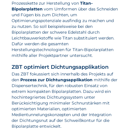
Prozesskette zur Herstellung von
Titan-
Wasserstoff
Bipolarplatten
vom Umformen über das Schneiden
und Fügen bis zum Dichten, um
Elektrolyse
Optimierungspotenziale ausfindig zu machen und
zu nutzen. So soll beispielsweise bei den
Leistungen
Bipolarplatten der schwere Edelstahl durch
Leichtbauwerkstoffe wie Titan substituiert werden.
Dafür werden die gesamten
Entwicklung
Herstellungstechnologien für Titan-Bipolarplatten
Herstellungsverfahren
mithilfe aller Projektpartner untersucht.
Mess- und Prüfverfahren
ZBT optimiert Dichtungsapplikation
Beratung und Studien
Das ZBT fokussiert sich innerhalb des Projekts auf
den
Prozess zur Dichtungsapplikation
mithilfe der
Modellierung & Simulation
Dispensertechnik, für den robusten Einsatz von
extrem kompakten Bipolarplatten. Dazu wird ein
Karriere
hochintegriertes Dichtungssystem unter
Berücksichtigung minimaler Schnurstärken mit
optimierten Materialien, optimierten
Offene Stellen
Medientunnelungskonzepten und der Integration
Weiterentwicklung
der Dichtungsnut auf der Schweißkontur für die
Bipolarplatte entwickelt.
Vorteile für Mitarbeiter:innen