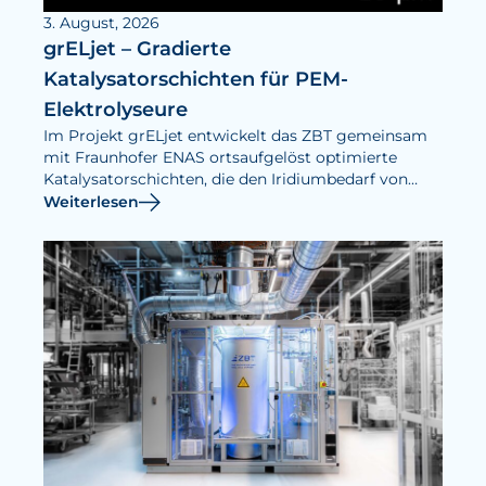
3. August, 2026
grELjet – Gradierte
Katalysatorschichten für PEM-
Elektrolyseure
Im Projekt grELjet entwickelt das ZBT gemeinsam
mit Fraunhofer ENAS ortsaufgelöst optimierte
Katalysatorschichten, die den Iridiumbedarf von
PEM-Elektrolyseuren senken und ihre Effizienz
Weiterlesen
steigern sollen.