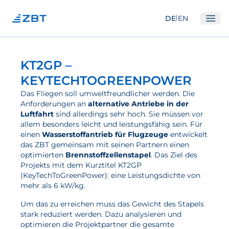
|
DE
EN
Ope
Institut
KT2GP –
Über Uns
KEYTECHTOGREENPOWER
Abteilungen
Das Fliegen soll umweltfreundlicher werden. Die
Anforderungen an
alternative Antriebe in der
Ausstattung
Luftfahrt
sind allerdings sehr hoch. Sie müssen vor
allem besonders leicht und leistungsfähig sein. Für
Gute Wissenschaftliche Praxis
einen
Wasserstoffantrieb für Flugzeuge
entwickelt
das ZBT gemeinsam mit seinen Partnern einen
Open Science und IP
optimierten
Brennstoffzellenstapel
. Das Ziel des
Gremien
Projekts mit dem Kurztitel KT2GP
(KeyTechToGreenPower): eine Leistungsdichte von
Unser Netzwerk
mehr als 6 kW/kg.
Forschung
Um das zu erreichen muss das Gewicht des Stapels
stark reduziert werden. Dazu analysieren und
optimieren die Projektpartner die gesamte
Brennstoffzellen