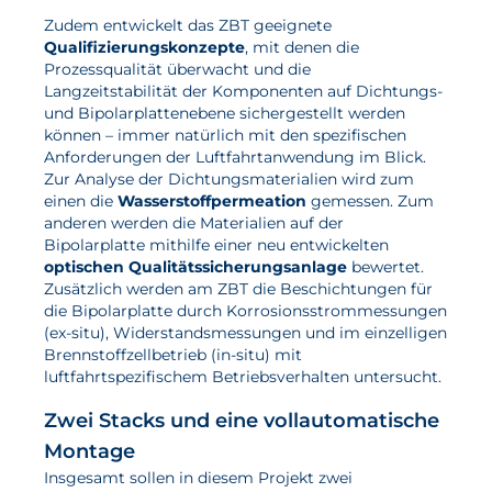
Zudem entwickelt das ZBT geeignete
Aktuelles
Qualifizierungskonzepte
, mit denen die
Prozessqualität überwacht und die
Langzeitstabilität der Komponenten auf Dichtungs-
Neuigkeiten
und Bipolarplattenebene sichergestellt werden
Projekte
können – immer natürlich mit den spezifischen
Anforderungen der Luftfahrtanwendung im Blick.
Veranstaltungen
Zur Analyse der Dichtungsmaterialien wird zum
einen die
Wasserstoffpermeation
gemessen. Zum
Publikationen
anderen werden die Materialien auf der
Bipolarplatte mithilfe einer neu entwickelten
Awards und Auszeichnungen
optischen Qualitätssicherungsanlage
bewertet.
Für die Presse
Zusätzlich werden am ZBT die Beschichtungen für
die Bipolarplatte durch Korrosionsstrommessungen
(ex-situ), Widerstandsmessungen und im einzelligen
Brennstoffzellbetrieb (in-situ) mit
luftfahrtspezifischem Betriebsverhalten untersucht.
Zwei Stacks und eine vollautomatische
Montage
Insgesamt sollen in diesem Projekt zwei