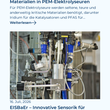
Materialien in PEM-Elektrolyseuren
Für PEM-Elektrolyseure werden seltene, teure und
anderweitig kritische Materialien benötigt, darunter
Iridium für die Katalysatoren und PFAS für
Membranen. Den Einsatz solcher Materialien zu
Weiterlesen
reduzieren ist Ziel des Projekts ReMatKat.
16. Juli, 2026
EISBaEr – Innovative Sensorik für