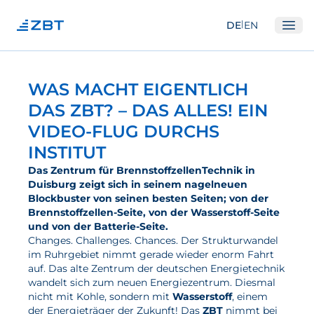
|
DE
EN
Ope
Institut
WAS MACHT EIGENTLICH
Über Uns
DAS ZBT? – DAS ALLES! EIN
VIDEO-FLUG DURCHS
Abteilungen
INSTITUT
Ausstattung
Das Zentrum für BrennstoffzellenTechnik in
Gute Wissenschaftliche Praxis
Duisburg zeigt sich in seinem nagelneuen
Blockbuster von seinen besten Seiten; von der
Open Science und IP
Brennstoffzellen-Seite, von der Wasserstoff-Seite
Gremien
und von der Batterie-Seite.
Changes. Challenges. Chances. Der Strukturwandel
Unser Netzwerk
im Ruhrgebiet nimmt gerade wieder enorm Fahrt
auf. Das alte Zentrum der deutschen Energietechnik
Forschung
wandelt sich zum neuen Energiezentrum. Diesmal
nicht mit Kohle, sondern mit
Wasserstoff
, einem
Brennstoffzellen
der Energieträger der Zukunft! Das
ZBT
nimmt bei