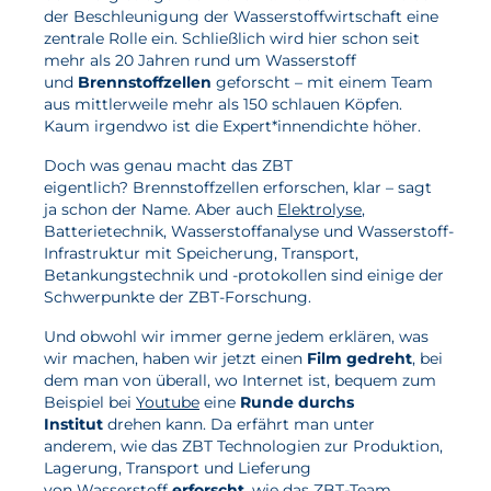
der Beschleunigung der Wasserstoffwirtschaft eine
Wasserstoff
zentrale Rolle ein. Schließlich wird hier schon seit
mehr als 20 Jahren rund um Wasserstoff
Elektrolyse
und
Brennstoffzellen
geforscht – mit einem Team
aus mittlerweile mehr als 150 schlauen Köpfen.
Leistungen
Kaum irgendwo ist die Expert*innendichte höher.
Doch was genau macht das ZBT
Entwicklung
eigentlich? Brennstoffzellen erforschen, klar – sagt
Herstellungsverfahren
ja schon der Name. Aber auch
Elektrolyse
,
Batterietechnik, Wasserstoffanalyse und Wasserstoff-
Mess- und Prüfverfahren
Infrastruktur mit Speicherung, Transport,
Betankungstechnik und -protokollen sind einige der
Beratung und Studien
Schwerpunkte der ZBT-Forschung.
Modellierung & Simulation
Und obwohl wir immer gerne jedem erklären, was
wir machen, haben wir jetzt einen
Film gedreht
, bei
Karriere
dem man von überall, wo Internet ist, bequem zum
Beispiel bei
Youtube
eine
Runde durchs
Offene Stellen
Institut
drehen kann. Da erfährt man unter
anderem, wie das ZBT Technologien zur Produktion,
Weiterentwicklung
Lagerung, Transport und Lieferung
Vorteile für Mitarbeiter:innen
von Wasserstoff
erforscht
, wie das ZBT-Team