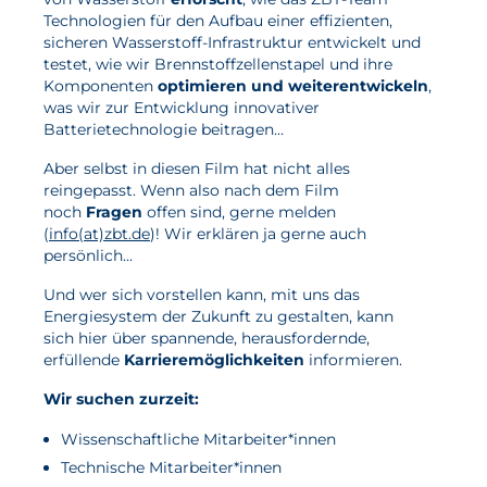
Technologien für den Aufbau einer effizienten,
sicheren Wasserstoff-Infrastruktur entwickelt und
Aktuelles
testet, wie wir Brennstoffzellenstapel und ihre
Komponenten
optimieren und weiterentwickeln
,
Neuigkeiten
was wir zur Entwicklung innovativer
Batterietechnologie beitragen…
Projekte
Aber selbst in diesen Film hat nicht alles
Veranstaltungen
reingepasst. Wenn also nach dem Film
Publikationen
noch
Fragen
offen sind, gerne melden
(
info(at)zbt.de
)! Wir erklären ja gerne auch
Awards und Auszeichnungen
persönlich…
Für die Presse
Und wer sich vorstellen kann, mit uns das
Energiesystem der Zukunft zu gestalten, kann
sich hier über spannende, herausfordernde,
erfüllende
Karrieremöglichkeiten
informieren.
Wir suchen zurzeit:
Wissenschaftliche Mitarbeiter*innen
Technische Mitarbeiter*innen