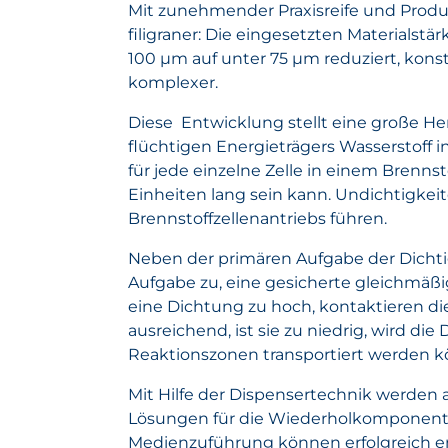
Mit zunehmender Praxisreife und Prod
filigraner: Die eingesetzten Materialst
100 µm auf unter 75 µm reduziert, kon
komplexer.
Diese Entwicklung stellt eine große Her
flüchtigen Energieträgers Wasserstoff 
für jede einzelne Zelle in einem Brenn
Einheiten lang sein kann. Undichtigkei
Brennstoffzellenantriebs führen.
Neben der primären Aufgabe der Dichtig
Aufgabe zu, eine gesicherte gleichmäßige
eine Dichtung zu hoch, kontaktieren di
ausreichend, ist sie zu niedrig, wird di
Reaktionszonen transportiert werden 
Mit Hilfe der Dispensertechnik werden 
Lösungen für die Wiederholkomponente
Medienzuführung können erfolgreich en