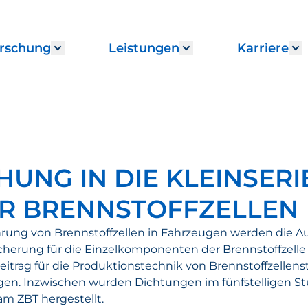
rschung
Leistungen
Karriere
enu for "Institut"
Show submenu for "Forschung"
Show submenu fo
S
UNG IN DIE KLEINSERI
R BRENNSTOFFZELLEN
hrung von Brennstoffzellen in Fahrzeugen werden die A
cherung für die Einzelkomponenten der Brennstoffzelle 
Beitrag für die Produktionstechnik von Brennstoffzellen
n. Inzwischen wurden Dichtungen im fünfstelligen Stü
m ZBT hergestellt.