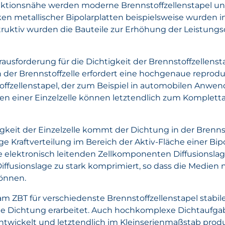
uktionsnähe werden moderne Brennstoffzellenstapel 
ärken metallischer Bipolarplatten beispielsweise wurde
struktiv wurden die Bauteile zur Erhöhung der Leistun
ausforderung für die Dichtigkeit der Brennstoffzellensta
in der Brennstoffzelle erfordert eine hochgenaue repro
stoffzellenstapel, der zum Beispiel in automobilen Anw
ten einer Einzelzelle können letztendlich zum Komplett
keit der Einzelzelle kommt der Dichtung in der Brennsto
 Kraftverteilung im Bereich der Aktiv-Fläche einer Bipola
e elektronisch leitenden Zellkomponenten Diffusionslag
e Diffusionslage zu stark komprimiert, so dass die Medien
können.
am ZBT für verschiedenste Brennstoffzellenstapel stabi
 Dichtung erarbeitet. Auch hochkomplexe Dichtaufgab
twickelt und letztendlich im Kleinserienmaßstab produ