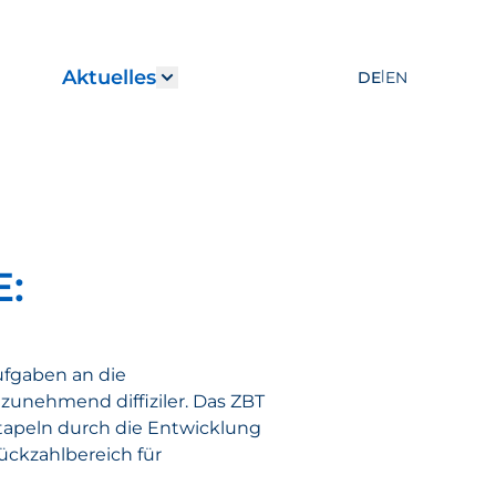
Aktuelles
|
DE
EN
r "Leistungen"
how submenu for "Karriere"
Show submenu for "Aktuelles
E:
ufgaben an die
zunehmend diffiziler. Das ZBT
stapeln durch die Entwicklung
ckzahlbereich für