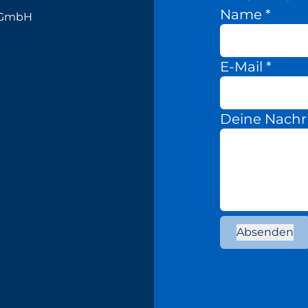
Name
*
k GmbH
E-Mail
*
Deine Nachr
Absenden