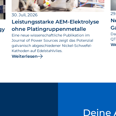
29.
30. Juli, 2026
N
Leistungsstarke AEM-Elektrolyse
G
ohne Platingruppenmetalle
gy
Da
Eine neue wissenschaftliche Publikation im
QT
Journal of Power Sources zeigt das Potenzial
We
galvanisch abgeschiedener Nickel-Schwefel-
Kathoden auf Edelstahlvlies.
Weiterlesen
Deine 