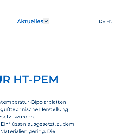
Aktuelles
|
DE
EN
r "Leistungen"
how submenu for "Karriere"
Show submenu for "Aktuelles
ÜR HT-PEM
htemperatur-Bipolarplatten
tzgußtechnische Herstellung
esetzt wurden.
 Einflüssen ausgesetzt, zudem
aterialien gering. Die