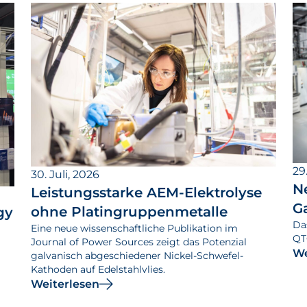
29.
30. Juli, 2026
N
Leistungsstarke AEM-Elektrolyse
G
ohne Platingruppenmetalle
gy
Da
Eine neue wissenschaftliche Publikation im
QT
Journal of Power Sources zeigt das Potenzial
We
galvanisch abgeschiedener Nickel-Schwefel-
Kathoden auf Edelstahlvlies.
Weiterlesen