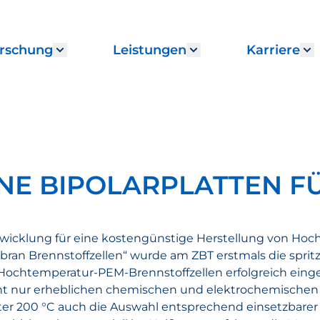
rschung
Leistungen
Karriere
enu for "Institut"
Show submenu for "Forschung"
Show submenu fo
S
NE BIPOLARPLATTEN F
twicklung für eine kostengünstige Herstellung von Hoc
bran Brennstoffzellen“ wurde am ZBT erstmals die spri
n Hochtemperatur-PEM-Brennstoffzellen erfolgreich eing
nicht nur erheblichen chemischen und elektrochemischen
er 200 °C auch die Auswahl entsprechend einsetzbarer M