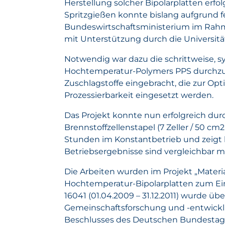
Herstellung solcher Bipolarplatten erf
Spritzgießen konnte bislang aufgrund f
Bundeswirtschaftsministerium im Rahm
mit Unterstützung durch die Universit
Notwendig war dazu die schrittweise, 
Hochtemperatur-Polymers PPS durchzufü
Zuschlagstoffe eingebracht, die zur Op
Prozessierbarkeit eingesetzt werden.
Das Projekt konnte nun erfolgreich du
Brennstoffzellenstapel (7 Zeller / 50 cm
Stunden im Konstantbetrieb und zeigt ke
Betriebsergebnisse sind vergleichbar m
Die Arbeiten wurden im Projekt „Materi
Hochtemperatur-Bipolarplatten zum Ein
16041 (01.04.2009 – 31.12.2011) wurde 
Gemeinschaftsforschung und -entwickl
Beschlusses des Deutschen Bundestage