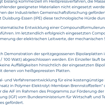
olgt bislang kommerziell im Heißpressverfahren, die Ma
ehlender geeigneter Materialien nicht eingesetzt werd
en der Industriellen Gemeinschaftsforschung geförde
ät Duisburg-Essen (IPE) diese technologische Hürde du
systematische Entwicklung einer Compoundformulierung
hren. Im letztendlich erfolgreich eingesetzten Compo
timerung der elektrischen Leitwerte, der mechanischen S
rch Demonstration der spritzgegossenen Bipolarplatten
2 / 100 Watt) abgeschlossen werden. Ein Einzeller läuft 
ine Auffälligkeiten hinsichtlich der eingesetzten Bipola
it denen von heißgepressten Platten.
al- und Verfahrensentwicklung für eine kostengünstige
satz in Polymer-Elektrolyt-Membran Brennstoffzellen“
über die AiF im Rahmen des Programms zur Förderung der 
ung (IGF) vom Bundesministerium für Wirtschaft und T
s gefördert.