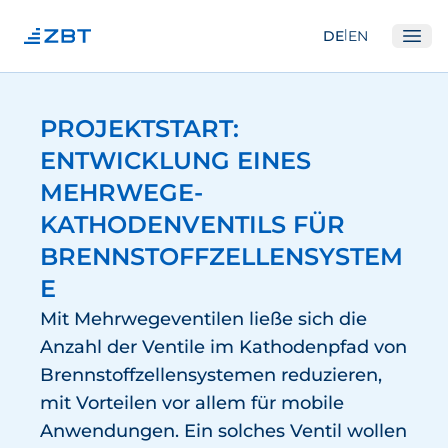
|
DE
EN
Ope
Institut
PROJEKTSTART:
Über Uns
ENTWICKLUNG EINES
Abteilungen
MEHRWEGE-
Ausstattung
KATHODENVENTILS FÜR
Gute Wissenschaftliche Praxis
BRENNSTOFFZELLENSYSTEM
E
Open Science und IP
Mit Mehrwegeventilen ließe sich die
Gremien
Anzahl der Ventile im Kathodenpfad von
Unser Netzwerk
Brennstoffzellensystemen reduzieren,
Forschung
mit Vorteilen vor allem für mobile
Anwendungen. Ein solches Ventil wollen
Brennstoffzellen