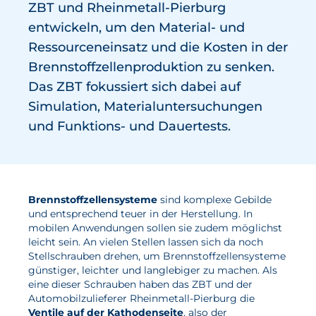
ZBT und Rheinmetall-Pierburg
Wasserstoff
entwickeln, um den Material- und
Elektrolyse
Ressourceneinsatz und die Kosten in der
Brennstoffzellenproduktion zu senken.
Leistungen
Das ZBT fokussiert sich dabei auf
Simulation, Materialuntersuchungen
Entwicklung
und Funktions- und Dauertests.
Herstellungsverfahren
Mess- und Prüfverfahren
Beratung und Studien
Brennstoffzellensysteme
sind komplexe Gebilde
Modellierung & Simulation
und entsprechend teuer in der Herstellung. In
mobilen Anwen­dungen sollen sie zudem möglichst
Karriere
leicht sein. An vielen Stellen lassen sich da noch
Stellschrauben drehen, um Brennstoff­zellen­systeme
Offene Stellen
günstiger, leichter und langlebiger zu machen. Als
eine dieser Schrauben haben das ZBT und der
Weiterentwicklung
Automobil­zulieferer Rheinmetall-Pierburg die
Ventile auf der Kathodenseite
, also der
Vorteile für Mitarbeiter:innen