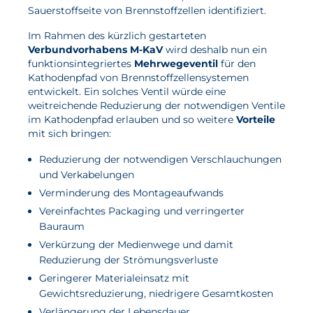
Sauerstoffseite von Brennstoff­zellen identifiziert.
Aktuelles
Im Rahmen des kürzlich gestarteten
Verbundvorhabens M-KaV
wird deshalb nun ein
Neuigkeiten
funktionsintegriertes
Mehrwege­ventil
für den
Kathodenpfad von Brennstoff­zellen­systemen
Projekte
entwickelt. Ein solches Ventil würde eine
weitreichende Reduzierung der notwendigen Ventile
Veranstaltungen
im Kathodenpfad erlauben und so weitere
Vorteile
Publikationen
mit sich bringen:
Awards und Auszeichnungen
Reduzierung der notwendigen Verschlauchungen
und Verkabelungen
Für die Presse
Verminderung des Montageaufwands
Vereinfachtes Packaging und verringerter
Bauraum
Verkürzung der Medienwege und damit
Reduzierung der Strömungsverluste
Geringerer Materialeinsatz mit
Gewichtsreduzierung, niedrigere Gesamtkosten
Verlängerung der Lebensdauer