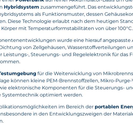
en
Hybridsystem
zusammengeführt. Das entwicklungs­te
en­hybrid­systems als Funktions­muster, dessen Gehäuse­k
n. Diese Technologie erlaubt nach dem heutigen Stand 
 Körper mit Temperatur­form­stabilitäten von über 100°C.
po­nentenent­wicklungen wurde eine hierauf angepasste
 Dichtung von Zellgehäusen, Wasser­stoff­verteilungen 
der Leistungs-, Steuerungs- und Regelelektronik für da
rnommen.
Testumgebung
für die Weiterwicklung von Mikro­brenn­s
lage können kleine PEM-Brennstoffzellen, Mikro-Purge-V
owie elektronische Komponenten für die Steuerungs- un
e Systemtechnik optimiert werden.
likations­möglich­keiten im Bereich der
portablen Ener
insbesondere in den Entwicklungs­zweigen der Material
n.