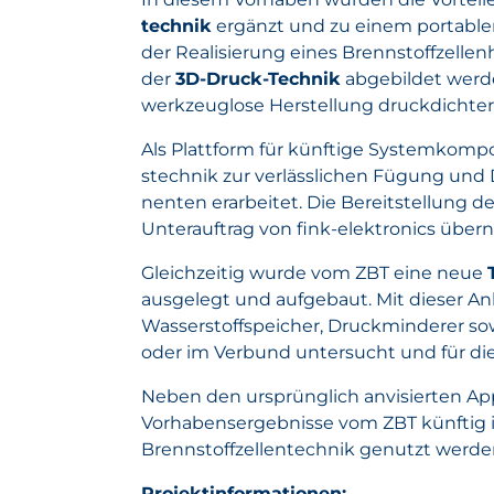
technik
ergänzt und zu einem portabl
der Realisierung eines Brenn­stoff­zell
der
3D-Druck-Technik
abgebildet werde
werk­zeug­lose Herstellung druckdichter
Als Plattform für künftige System­kom
stechnik zur verlässlichen Fügung und
nenten erarbeitet. Die Bereitstellung 
Unterauftrag von fink-elektronics übe
Gleichzeitig wurde vom ZBT eine neue
ausgelegt und aufgebaut. Mit dieser An
Wasser­stoff­speicher, Druckminderer s
oder im Verbund untersucht und für di
Neben den ursprünglich anvisierten App
Vorhabens­ergebnisse vom ZBT künftig 
Brennstoffzellentechnik genutzt werde
Projektinformationen: