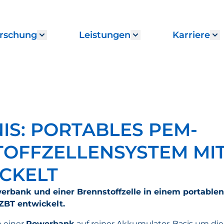
rschung
Leistungen
Karriere
enu for "Institut"
Show submenu for "Forschung"
Show submenu fo
S
IS: PORTABLES PEM-
OFFZELLENSYSTEM MIT
CKELT
owerbank und einer Brennstoffzelle in einem portable
BT entwickelt.
e einer
Powerbank
auf reiner Akkumulator-Basis um die 