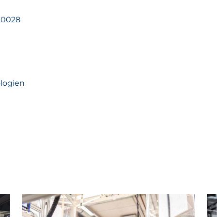
90028
logien