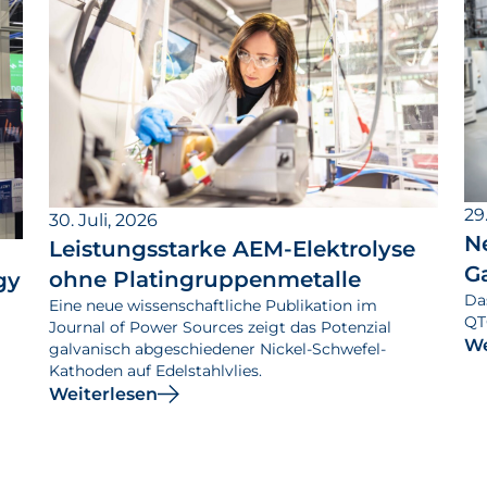
29.
30. Juli, 2026
N
Leistungsstarke AEM-Elektrolyse
G
ohne Platingruppenmetalle
gy
Da
Eine neue wissenschaftliche Publikation im
QT
Journal of Power Sources zeigt das Potenzial
We
galvanisch abgeschiedener Nickel-Schwefel-
Kathoden auf Edelstahlvlies.
Weiterlesen