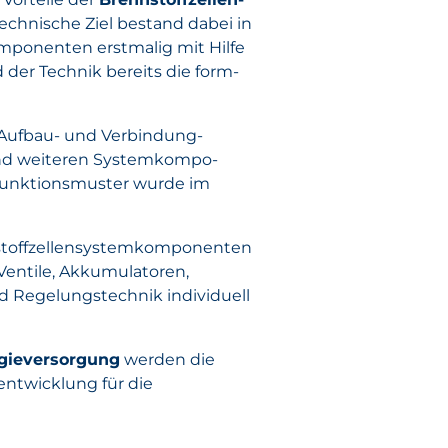
chnische Ziel bestand dabei in
ompo­nenten erstmalig mit Hilfe
der Technik bereits die form­
 Aufbau- und Verbindung­
und weiteren System­kompo­
s Funktionsmuster wurde im
toff­zellen­system­kompo­nenten
entile, Akku­mulatoren,
d Regelungstechnik individuell
gie­versorgung
werden die
entwicklung für die