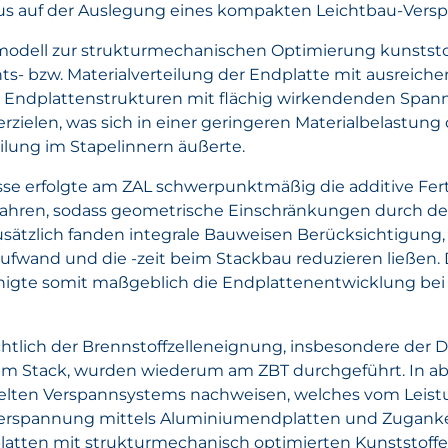
us auf der Auslegung eines kompakten Leichtbau-Versp
modell zur strukturmechanischen Optimierung kunststo
s- bzw. Materialverteilung der Endplatte mit ausreichend
 Endplattenstrukturen mit flächig wirkendenden Spanne
rzielen, was sich in einer geringeren Materialbelastu
lung im Stapelinnern äußerte.
sse erfolgte am ZAL schwerpunktmäßig die additive Fer
ahren, sodass geometrische Einschränkungen durch den
ätzlich fanden integrale Bauweisen Berücksichtigung,
and und die -zeit beim Stackbau reduzieren ließen. Die
nigte somit maßgeblich die Endplattenentwicklung bei 
ichtlich der Brennstoffzelleneignung, insbesondere der
 im Stack, wurden wiederum am ZBT durchgeführt. In ab
ckelten Verspannsystems nachweisen, welches vom Leist
rspannung mittels Aluminiumendplatten und Zugankern
atten mit strukturmechanisch optimierten Kunststoffen