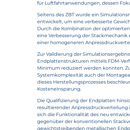
für Luftfahrtanwendungen, dessen Fok
Seitens des ZBT wurde ein Simulations
entwickelt, um eine verbesserte Gewicht
Durch die Kombination der optimierten
eine Verbesserung der Stackmechanik e
einer homogeneren Anpressdruckvertei
Zur Validierung der Simulationsergebni
Endplattenstrukturen mittels FDM-Verf
Minimum reduziert werden konnten. Zus
Systemkomplexität auch der Montageaufw
dieses Herstellungsprozesses beschleu
Kosteneinsparung.
Die Qualifizierung der Endplatten hins
resultierender Anpressdruckverteilung
sich die Funktionalität des neu entwi
gegenüber der konventionellen Stackve
gewichtstreibenden metallischen Endpl