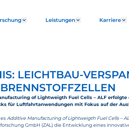
rschung
Leistungen
Karriere
enu for "Institut"
Show submenu for "Forschung"
Show submenu fo
S
IS: LEICHTBAU-VERSP
-BRENNSTOFFZELLEN
ufacturing of Lightweigth Fuel Cells – ALF erfolgte
cks für Luftfahrtanwendungen mit Fokus auf der Au
tes
Additive Manufacturing of Lightweigth Fuel Cells – A
forschung GmbH (ZAL) die Entwicklung eines innovativ