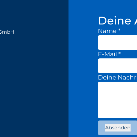
Deine 
Name
*
k GmbH
E-Mail
*
Deine Nachr
Absenden