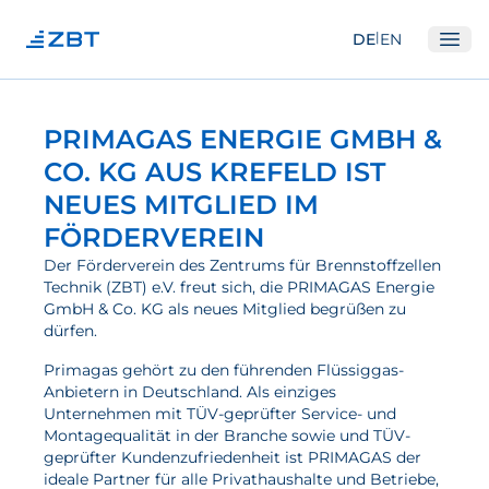
|
DE
EN
Ope
Institut
PRIMAGAS ENERGIE GMBH &
Über Uns
CO. KG AUS KREFELD IST
NEUES MITGLIED IM
Abteilungen
FÖRDERVEREIN
Ausstattung
Der Förderverein des Zentrums für Brennstoffzellen
Gute Wissenschaftliche Praxis
Technik (ZBT) e.V. freut sich, die PRIMAGAS Energie
GmbH & Co. KG als neues Mitglied begrüßen zu
Open Science und IP
dürfen.
Gremien
Primagas gehört zu den führenden Flüssiggas-
Unser Netzwerk
Anbietern in Deutschland. Als einziges
Unternehmen mit TÜV-geprüfter Service- und
Forschung
Montagequalität in der Branche sowie und TÜV-
geprüfter Kundenzufriedenheit ist PRIMAGAS der
ideale Partner für alle Privathaushalte und Betriebe,
Brennstoffzellen