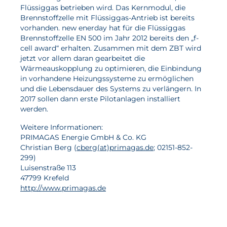
Flüssiggas betrieben wird. Das Kernmodul, die
Brennstoffzelle mit Flüssiggas-Antrieb ist bereits
Aktuelles
vorhanden. new enerday hat für die Flüssiggas
Brennstoffzelle EN 500 im Jahr 2012 bereits den „f-
Neuigkeiten
cell award“ erhalten. Zusammen mit dem ZBT wird
jetzt vor allem daran gearbeitet die
Projekte
Wärmeauskopplung zu optimieren, die Einbindung
in vorhandene Heizungssysteme zu ermöglichen
Veranstaltungen
und die Lebensdauer des Systems zu verlängern. In
Publikationen
2017 sollen dann erste Pilotanlagen installiert
werden.
Awards und Auszeichnungen
Weitere Informationen:
Für die Presse
PRIMAGAS Energie GmbH & Co. KG
Christian Berg (
cberg(at)primagas.de
; 02151-852-
299)
Luisenstraße 113
47799 Krefeld
http://www.primagas.de