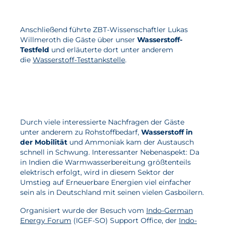
Aktuelles
Anschließend führte ZBT-Wissenschaftler Lukas
Willmeroth die Gäste über unser
Wasserstoff-
Neuigkeiten
Testfeld
und erläuterte dort unter anderem
die
Wasserstoff-Testtankstelle
.
Projekte
Veranstaltungen
Publikationen
Awards und Auszeichnungen
Durch viele interessierte Nachfragen der Gäste
Für die Presse
unter anderem zu Rohstoffbedarf,
Wasserstoff in
der Mobilität
und Ammoniak kam der Austausch
schnell in Schwung. Interessanter Nebenaspekt: Da
in Indien die Warmwasserbereitung größtenteils
elektrisch erfolgt, wird in diesem Sektor der
Umstieg auf Erneuerbare Energien viel einfacher
sein als in Deutschland mit seinen vielen Gasboilern.
Organisiert wurde der Besuch vom
Indo-German
Energy Forum
(IGEF-SO) Support Office, der
Indo-