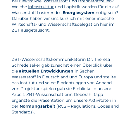
bei
Elektrolyse
,
Wasserstoff
und
Brennstoffzellen
?
Welche
Infrastruktur
und Logistik werden für ein auf
Wasserstoff
Wasserstoff basierendes
Energiesystem
nötig sein?
Elektrolyse
Darüber haben wir uns kürzlich mit einer indische
Wirtschafts- und Wissenschaftsdelegation hier im
ZBT ausgetauscht.
Leistungen
Entwicklung
Herstellungsverfahren
ZBT-Wissenschaftskommunikatorin Dr. Theresa
Mess- und Prüfverfahren
Schredelseker gab zunächst einen Überblick über
die
aktuellen Entwicklungen
in Sachen
Beratung und Studien
Wasserstoff in Deutschland und Europa und stellte
das Institut und seine Einrichtungen vor. Anhand
Modellierung & Simulation
von Projektbeispielen gab sie Einblicke in unsere
Arbeit. ZBT-Wissenschaftlerin Deborah Rapp
Karriere
ergänzte die Präsentation um unsere Aktivitäten in
der
Normungsarbeit
(RCS – Regulations, Codes and
Offene Stellen
Standards).
Weiterentwicklung
Vorteile für Mitarbeiter:innen