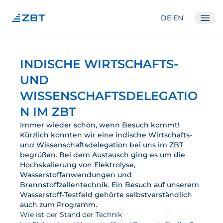
|
DE
EN
Ope
Institut
INDISCHE WIRTSCHAFTS-
Über Uns
UND
Abteilungen
WISSENSCHAFTSDELEGATIO
Ausstattung
N IM ZBT
Gute Wissenschaftliche Praxis
Immer wieder schön, wenn Besuch kommt!
Kürzlich konnten wir eine indische Wirtschafts-
Open Science und IP
und Wissenschaftsdelegation bei uns im ZBT
begrüßen. Bei dem Austausch ging es um die
Gremien
Hochskalierung von Elektrolyse,
Wasserstoffanwendungen und
Unser Netzwerk
Brennstoffzellentechnik. Ein Besuch auf unserem
Wasserstoff-Testfeld gehörte selbstverständlich
Forschung
auch zum Programm.
Wie ist der Stand der Technik
Brennstoffzellen