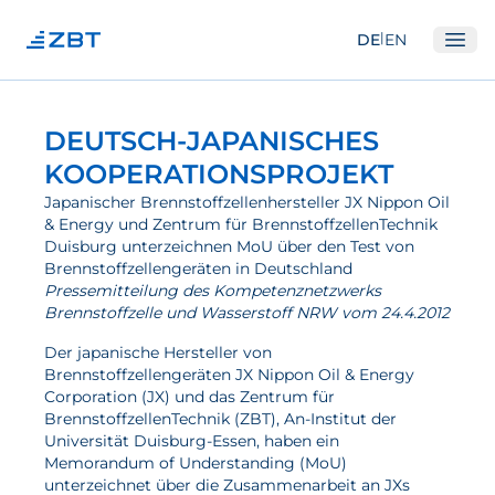
|
DE
EN
Ope
Institut
DEUTSCH-JAPANISCHES
Über Uns
KOOPERATIONSPROJEKT
Abteilungen
Japanischer Brennstoffzellenhersteller JX Nippon Oil
& Energy und Zentrum für BrennstoffzellenTechnik
Ausstattung
Duisburg unterzeichnen MoU über den Test von
Brennstoffzellengeräten in Deutschland
Gute Wissenschaftliche Praxis
Pressemitteilung des Kompetenznetzwerks
Brennstoffzelle und Wasserstoff NRW vom 24.4.2012
Open Science und IP
Gremien
Der japanische Hersteller von
Brennstoffzellengeräten JX Nippon Oil & Energy
Unser Netzwerk
Corporation (JX) und das Zentrum für
BrennstoffzellenTechnik (ZBT), An-Institut der
Forschung
Universität Duisburg-Essen, haben ein
Memorandum of Understanding (MoU)
unterzeichnet über die Zusammenarbeit an JXs
Brennstoffzellen