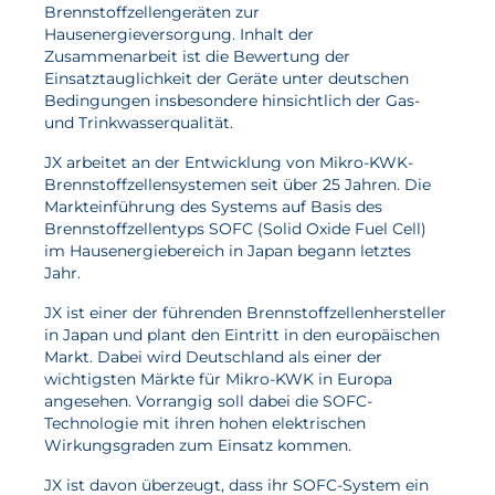
Brennstoffzellengeräten zur
Wasserstoff
Hausenergieversorgung. Inhalt der
Zusammenarbeit ist die Bewertung der
Elektrolyse
Einsatztauglichkeit der Geräte unter deutschen
Bedingungen insbesondere hinsichtlich der Gas-
Leistungen
und Trinkwasserqualität.
JX arbeitet an der Entwicklung von Mikro-KWK-
Entwicklung
Brennstoffzellensystemen seit über 25 Jahren. Die
Herstellungsverfahren
Markteinführung des Systems auf Basis des
Brennstoffzellentyps SOFC (Solid Oxide Fuel Cell)
Mess- und Prüfverfahren
im Hausenergiebereich in Japan begann letztes
Jahr.
Beratung und Studien
JX ist einer der führenden Brennstoffzellenhersteller
Modellierung & Simulation
in Japan und plant den Eintritt in den europäischen
Markt. Dabei wird Deutschland als einer der
Karriere
wichtigsten Märkte für Mikro-KWK in Europa
angesehen. Vorrangig soll dabei die SOFC-
Offene Stellen
Technologie mit ihren hohen elektrischen
Wirkungsgraden zum Einsatz kommen.
Weiterentwicklung
JX ist davon überzeugt, dass ihr SOFC-System ein
Vorteile für Mitarbeiter:innen