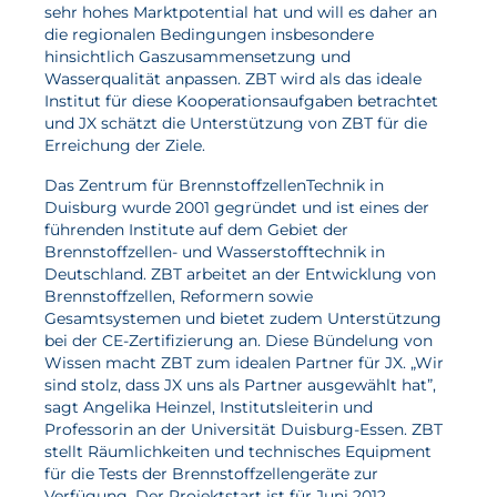
sehr hohes Marktpotential hat und will es daher an
die regionalen Bedingungen insbesondere
Aktuelles
hinsichtlich Gaszusammensetzung und
Wasserqualität anpassen. ZBT wird als das ideale
Neuigkeiten
Institut für diese Kooperationsaufgaben betrachtet
und JX schätzt die Unterstützung von ZBT für die
Projekte
Erreichung der Ziele.
Veranstaltungen
Das Zentrum für BrennstoffzellenTechnik in
Duisburg wurde 2001 gegründet und ist eines der
Publikationen
führenden Institute auf dem Gebiet der
Awards und Auszeichnungen
Brennstoffzellen- und Wasserstofftechnik in
Deutschland. ZBT arbeitet an der Entwicklung von
Für die Presse
Brennstoffzellen, Reformern sowie
Gesamtsystemen und bietet zudem Unterstützung
bei der CE-Zertifizierung an. Diese Bündelung von
Wissen macht ZBT zum idealen Partner für JX. „Wir
sind stolz, dass JX uns als Partner ausgewählt hat”,
sagt Angelika Heinzel, Institutsleiterin und
Professorin an der Universität Duisburg-Essen. ZBT
stellt Räumlichkeiten und technisches Equipment
für die Tests der Brennstoffzellengeräte zur
Verfügung. Der Projektstart ist für Juni 2012