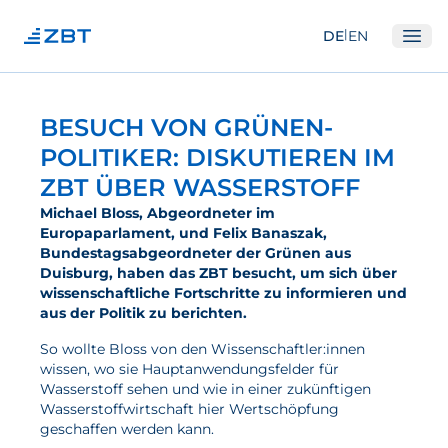
|
DE
EN
Ope
Institut
BESUCH VON GRÜNEN-
Über Uns
POLITIKER: DISKUTIEREN IM
ZBT ÜBER WASSERSTOFF
Abteilungen
Michael Bloss, Abgeordneter im
Ausstattung
Europaparlament, und Felix Banaszak,
Gute Wissenschaftliche Praxis
Bundestagsabgeordneter der Grünen aus
Duisburg, haben das ZBT besucht, um sich über
Open Science und IP
wissenschaftliche Fortschritte zu informieren und
aus der Politik zu berichten.
Gremien
So wollte Bloss von den Wissenschaftler:innen
Unser Netzwerk
wissen, wo sie Hauptanwendungsfelder für
Wasserstoff sehen und wie in einer zukünftigen
Forschung
Wasserstoffwirtschaft hier Wertschöpfung
geschaffen werden kann.
Brennstoffzellen