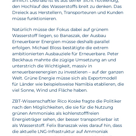
ähnlich. Deshalb ist es aus seiner Sicht notwendig,
den Hochlauf des Wasserstoffs breit zu denken. Das
Dreieck aus Herstellern, Transporteuren und Kunden
Aktuelles
müsse funktionieren.
Neuigkeiten
Natürlich müsse der Fokus dabei auf grünem
Wasserstoff liegen, so Banaszak, der Ausbau
Projekte
Erneuerbarer Energien müsse deshalb parallel
Veranstaltungen
erfolgen. Michael Bloss bestätigte die extrem
ambitionierten Ausbauziele für Erneuerbare. Peter
Publikationen
Beckhaus mahnte die zügige Umsetzung an und
unterstrich die Wichtigkeit, massiv in
Awards und Auszeichnungen
erneuerbareenergien zu investieren – auf der ganzen
Welt. Grüne Energie müsse sich als Exportmodell
Für die Presse
für Länder wie beispielsweise Namibia etablieren, die
viel Sonne, Wind und Fläche haben.
ZBT-Wissenschaftler Rico Koske fragte die Politiker
nach den Möglichkeiten, die sie für die Nutzung
grünen Ammoniaks als kohlenstofffreien
Energieträger sehen, der besser transportierbar ist
als Wasserstoff. Felix Banaszak wies darauf hin, dass
die aktuelle LNG-Infrastruktur auf Ammoniak