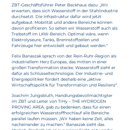
ZBT-Geschäftsführer Peter Beckhaus dazu: „Wir
Wasserstoff
erwarten, dass sich Wasserstoff in der Stahlindustrie
durchsetzt. Die Infrastruktur dafür wird jetzt
Elektrolyse
aufgebaut. Mobilität und andere Bereiche können
davon profitieren. So sehen wir Wasserstoff auch als
Leistungen
Treibstoff im LKW-Bereich. Optimal wäre, wenn
Elektrolyseure, Tanks, Brennstoffzellen und
Entwicklung
Fahrzeuge hier entwickelt und gebaut werden.“
Herstellungsverfahren
Felix Banaszak sprach von der Rein-Ruhr-Region als
industriellem Herz Europas, das mitten in einer
Mess- und Prüfverfahren
großen Transformation stecke. Wasserstoff sieht er
dafür als Schlüsseltechnologie. Der Industrie- und
Beratung und Studien
Energiepolitiker fordert deshalb eine „aktive
Modellierung & Simulation
Wirtschaftspolitik für Transformation und Resilienz“.
Joachim Jungsbluth, Handlungsbevollmächtigter
Karriere
im ZBT und Leiter von TrHy – THE HYDROGEN
PROVING AREA, gab zu bedenken, dass für einen
Offene Stellen
erfolgreichen Wasserstoffhochlauf alle Bereiche
parallel laufen müssen. „Wir haben keine Zeit, alles
Weiterentwicklung
nacheinander zu machen.“ Banaszak sieht das
Vorteile für Mitarbeiter:innen