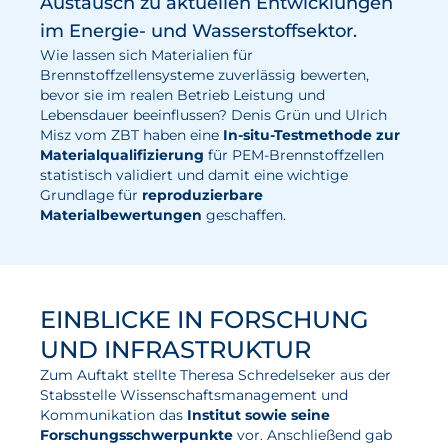
Austausch zu aktuellen Entwicklungen
Wasserstoff
im Energie- und Wasserstoffsektor.
Wie lassen sich Materialien für
Elektrolyse
Brennstoffzellensysteme zuverlässig bewerten,
bevor sie im realen Betrieb Leistung und
Leistungen
Lebensdauer beeinflussen? Denis Grün und Ulrich
Misz vom ZBT haben eine
In-situ-Testmethode zur
Entwicklung
Materialqualifizierung
für PEM-Brennstoffzellen
statistisch validiert und damit eine wichtige
Herstellungsverfahren
Grundlage für
reproduzierbare
Materialbewertungen
geschaffen.
Mess- und Prüfverfahren
Beratung und Studien
Modellierung & Simulation
EINBLICKE IN FORSCHUNG
Karriere
UND INFRASTRUKTUR
Zum Auftakt stellte Theresa Schredelseker aus der
Offene Stellen
Stabsstelle Wissenschaftsmanagement und
Weiterentwicklung
Kommunikation das
Institut sowie seine
Forschungsschwerpunkte
vor. Anschließend gab
Vorteile für Mitarbeiter:innen