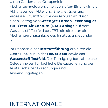
Ulrich Gardemann, Gruppenleiter
Methantechnologien, einen vertieften Einblick in die
Aktuelles
Aktivitäten der Abteilung Energieträger und
Prozesse. Ergänzt wurde das Programm durch
einen Beitrag von
Greenlyte Carbon Technologies
Neuigkeiten
zur Direct-Air-Capture-(DAC)-Anlage
auf dem
Projekte
Wasserstoff-Testfeld des ZBT, die direkt an die
Methanisierungsanlage des Instituts angebunden
Veranstaltungen
ist.
Publikationen
Im Rahmen einer
Institutsführung
erhielten die
Gäste Einblicke in das
Hauptlabor
sowie das
Awards und Auszeichnungen
Wasserstoff-Testfeld
. Der Rundgang bot zahlreiche
Für die Presse
Gelegenheiten für fachliche Diskussionen und den
Austausch über Forschungs- und
Anwendungsfragen.
INTERNATIONALE