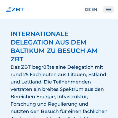
|
DE
EN
Ope
Institut
INTERNATIONALE
Über Uns
DELEGATION AUS DEM
Abteilungen
BALTIKUM ZU BESUCH AM
Ausstattung
ZBT
Gute Wissenschaftliche Praxis
Das ZBT begrüßte eine Delegation mit
rund 25 Fachleuten aus Litauen, Estland
Open Science und IP
und Lettland. Die Teilnehmenden
Gremien
vertraten ein breites Spektrum aus den
Unser Netzwerk
Bereichen Energie, Infrastruktur,
Forschung und Regulierung und
Forschung
nutzten den Besuch für einen fachlichen
Brennstoffzellen