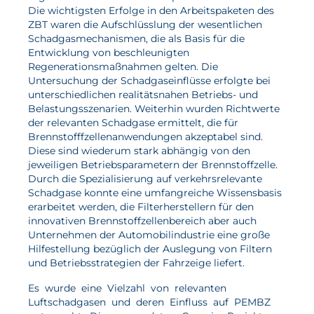
Die wichtigsten Erfolge in den Arbeitspaketen des
Wasserstoff
ZBT waren die Aufschlüsslung der wesentlichen
Schadgasmechanismen, die als Basis für die
Elektrolyse
Entwicklung von beschleunigten
Regenerationsmaßnahmen gelten. Die
Leistungen
Untersuchung der Schadgaseinflüsse erfolgte bei
unterschiedlichen realitätsnahen Betriebs- und
Entwicklung
Belastungsszenarien. Weiterhin wurden Richtwerte
der relevanten Schadgase ermittelt, die für
Herstellungsverfahren
Brennstofffzellenanwendungen akzeptabel sind.
Diese sind wiederum stark abhängig von den
Mess- und Prüfverfahren
jeweiligen Betriebsparametern der Brennstoffzelle.
Beratung und Studien
Durch die Spezialisierung auf verkehrsrelevante
Schadgase konnte eine umfangreiche Wissensbasis
Modellierung & Simulation
erarbeitet werden, die Filterherstellern für den
innovativen Brennstoffzellenbereich aber auch
Karriere
Unternehmen der Automobilindustrie eine große
Hilfestellung bezüglich der Auslegung von Filtern
und Betriebsstrategien der Fahrzeige liefert.
Offene Stellen
Es wurde eine Vielzahl von relevanten
Weiterentwicklung
Luftschadgasen und deren Einfluss auf PEMBZ
Vorteile für Mitarbeiter:innen