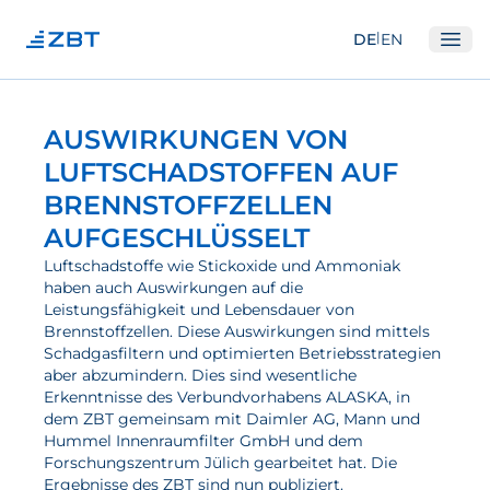
|
DE
EN
Ope
Institut
AUSWIRKUNGEN VON
Über Uns
LUFTSCHADSTOFFEN AUF
BRENNSTOFFZELLEN
Abteilungen
AUFGESCHLÜSSELT
Ausstattung
Luftschadstoffe wie Stickoxide und Ammoniak
Gute Wissenschaftliche Praxis
haben auch Auswirkungen auf die
Leistungsfähigkeit und Lebensdauer von
Open Science und IP
Brennstoffzellen. Diese Auswirkungen sind mittels
Gremien
Schadgasfiltern und optimierten Betriebsstrategien
aber abzumindern. Dies sind wesentliche
Unser Netzwerk
Erkenntnisse des Verbundvorhabens ALASKA, in
dem ZBT gemeinsam mit Daimler AG, Mann und
Forschung
Hummel Innenraumfilter GmbH und dem
Forschungszentrum Jülich gearbeitet hat. Die
Brennstoffzellen
Ergebnisse des ZBT sind nun publiziert.