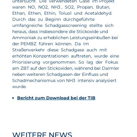
untersucht. Die verwendeten Gase im Projekt
waren NO, NO2, NH3 , SO2, Propan, Butan,
Aktuelles
Ethan, Ethen, Ethin, Toluol und Acetaldehyd.
Durch das zu Beginn durchgeführte
umfangreiche Schadgasscreening stellte sich
Neuigkeiten
heraus, dass insbesondere die Stickoxide und
Projekte
Ammoniak zu erheblichen Leistungseinbußen bei
der PEMBZ führen können. Da im
Veranstaltungen
Straßenverkehr diese Schadgase auch mit
erhöhten Konzentrationen auftreten, wurde eine
Publikationen
Priorisierung vorgenommen. So lag der Fokus
am ZBT auf den Stickoxiden, während bei Daimler
Awards und Auszeichnungen
neben weiteren Schadgasen der Einfluss und
Für die Presse
Schadmechanismus von NH3 intensiv analysiert
wurde.
Bericht zum Download bei der TIB
WEITERE NEWS