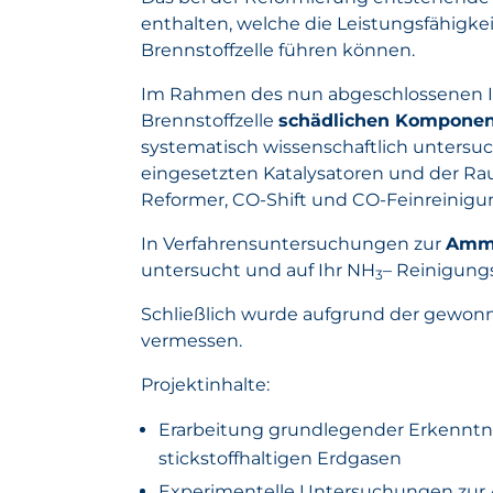
enthalten, welche die Leistungsfähigke
Brennstoffzelle führen können.
Im Rahmen des nun abgeschlossenen IG
Brennstoffzelle
schädlichen Kompone
systematisch wissenschaftlich untersuc
eingesetzten Katalysatoren und der Ra
Reformer, CO-Shift und CO-Feinreinig
In Verfahrensuntersuchungen zur
Ammo
untersucht und auf Ihr NH
– Reinigung
3
Schließlich wurde aufgrund der gewon
vermessen.
Projektinhalte:
Erarbeitung grundlegender Erkenntn
stickstoffhaltigen Erdgasen
Experimentelle Untersuchungen zur 