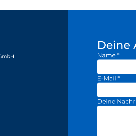
Deine 
Name
*
k GmbH
E-Mail
*
Deine Nachr