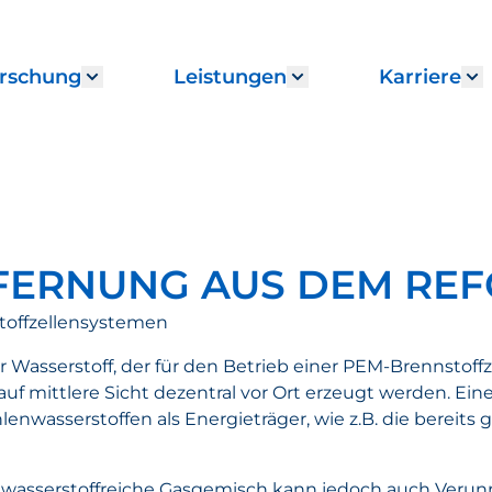
rschung
Leistungen
Karriere
enu for "Institut"
Show submenu for "Forschung"
Show submenu fo
S
FERNUNG AUS DEM RE
toffzellensystemen
r Wasserstoff, der für den Betrieb einer PEM-Brennstoffz
 mittlere Sicht dezentral vor Ort erzeugt werden. Eine
enwasserstoffen als Energieträger, wie z.B. die bereits
 wasserstoffreiche Gasgemisch kann jedoch auch Veru