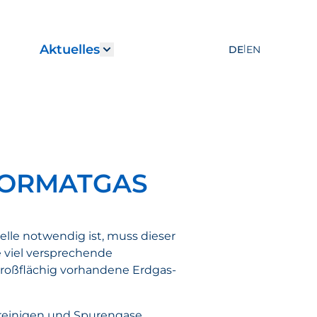
Aktuelles
|
DE
EN
r "Leistungen"
how submenu for "Karriere"
Show submenu for "Aktuelles
FORMATGAS
elle notwendig ist, muss dieser
 viel versprechende
 großflächig vorhandene Erdgas-
nreinigen und Spurengase