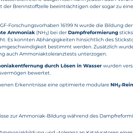
it der Brennstoffzelle beeinträchtigen oder sogar zu ei
F-Forschungsvorhaben 16199 N wurde die Bildung der 
nte Ammoniak
(NH
) bei der
Dampfreformierung
sticks
3
ht. Es konnten Abhängigkeiten hinsichtlich des Sticksto
umgeschwindigkeit bestimmt werden. Zusätzlich wurde
ung auch Ammoniaktoleranztests unterzogen.
niakentfernung durch Lösen in Wasser
wurden vers
svermögen bewertet.
nenen Erkenntnisse eine optimierte modulare
NH
-Rei
3
isse zur Ammoniak-Bildung während des Dampfreformi
Ammoniakbildung und –toleranz an Katalysatoren ein