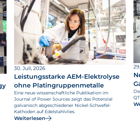
29.
30. Juli, 2026
N
Leistungsstarke AEM-Elektrolyse
G
ohne Platingruppenmetalle
gy
Da
Eine neue wissenschaftliche Publikation im
QT
Journal of Power Sources zeigt das Potenzial
We
galvanisch abgeschiedener Nickel-Schwefel-
Kathoden auf Edelstahlvlies.
Weiterlesen