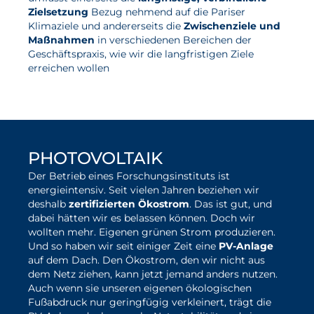
Zielsetzung
Bezug nehmend auf die Pariser
Klimaziele und andererseits die
Zwischenziele und
Aktuelles
Maßnahmen
in verschiedenen Bereichen der
Geschäftspraxis, wie wir die langfristigen Ziele
Neuigkeiten
erreichen wollen
Projekte
zum Download unserer
Veranstaltungen
Nachhaltigkeitsrichtlinie
Publikationen
PHOTOVOLTAIK
Awards und Auszeichnungen
Der Betrieb eines Forschungsinstituts ist
Für die Presse
energieintensiv. Seit vielen Jahren beziehen wir
deshalb
zertifizierten Ökostrom
. Das ist gut, und
dabei hätten wir es belassen können. Doch wir
wollten mehr. Eigenen grünen Strom produzieren.
Und so haben wir seit einiger Zeit eine
PV-Anlage
auf dem Dach. Den Ökostrom, den wir nicht aus
dem Netz ziehen, kann jetzt jemand anders nutzen.
Auch wenn sie unseren eigenen ökologischen
Fußabdruck nur geringfügig verkleinert, trägt die