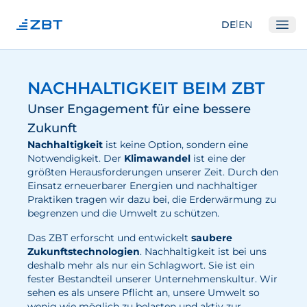
|
DE
EN
Ope
Institut
NACHHALTIGKEIT BEIM ZBT
Über Uns
Unser Engagement für eine bessere
Abteilungen
Zukunft
Nachhaltigkeit
ist keine Option, sondern eine
Ausstattung
Notwendigkeit. Der
Klimawandel
ist eine der
Gute Wissenschaftliche Praxis
größten Herausforderungen unserer Zeit. Durch den
Einsatz erneuerbarer Energien und nachhaltiger
Open Science und IP
Praktiken tragen wir dazu bei, die Erderwärmung zu
begrenzen und die Umwelt zu schützen.
Gremien
Das ZBT erforscht und entwickelt
saubere
Unser Netzwerk
Zukunftstechnologien
. Nachhaltigkeit ist bei uns
deshalb mehr als nur ein Schlagwort. Sie ist ein
Forschung
fester Bestandteil unserer Unternehmenskultur. Wir
sehen es als unsere Pflicht an, unsere Umwelt so
Brennstoffzellen
wenig wie möglich zu belasten und aktiv zur