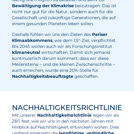
Bewältigung der Klimakrise
beizutragen. Das ist
Wasserstoff
nicht nur gut für die Natur, sondern auch für die
Gesellschaft und zukünftige Generationen, die auf
Elektrolyse
einem gesunden Planeten leben sollen.
Leistungen
Deshalb fühlen wir uns den Zielen des
Pariser
Klimaabkommens
, wie dem 1,5°-Ziel, verpflichtet.
Entwicklung
Bis 2045 wollen auch wir als Forschungsinstitut
klimaneutral
wirtschaften. Damit sich jemand
Herstellungsverfahren
kontinuierlich darum kümmert, dass wir diese
Meilensteine – und die kleinen Zwischenschritte –
Mess- und Prüfverfahren
auch erreichen, wurde eine 20%-Stelle für
Beratung und Studien
Nachhaltigkeitsbeauftragte
geschaffen.
Modellierung & Simulation
Karriere
NACHHALTIGKEITSRICHTLINIE
Offene Stellen
Mit unserer
Nachhaltigkeitsrichtlinie
legen wir als
ZBT fest, wie wir uns in den nächsten Jahren mit
Weiterentwicklung
Hinblick auf Nachhaltigkeit entwickeln wollen. Dies
umfasst einerseits die
langfristige, verbindliche
Vorteile für Mitarbeiter:innen