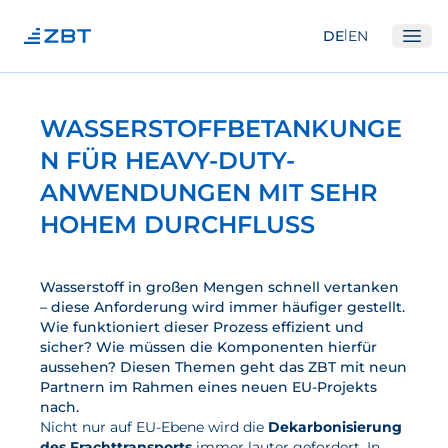
|
DE
EN
Ope
Institut
WASSERSTOFFBETANKUNGE
Über Uns
N FÜR HEAVY-DUTY-
Abteilungen
ANWENDUNGEN MIT SEHR
Ausstattung
HOHEM DURCHFLUSS
Gute Wissenschaftliche Praxis
Open Science und IP
Wasserstoff in großen Mengen schnell vertanken
– diese Anforderung wird immer häufiger gestellt.
Gremien
Wie funktioniert dieser Prozess effizient und
sicher? Wie müssen die Komponenten hierfür
Unser Netzwerk
aussehen? Diesen Themen geht das ZBT mit neun
Partnern im Rahmen eines neuen EU-Projekts
Forschung
nach.
Nicht nur auf EU-Ebene wird die
Dekarbonisierung
Brennstoffzellen
des Frachttransports
immer lauter gefordert. In