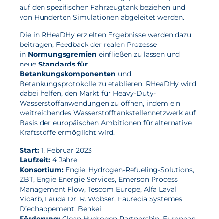
auf den spezifischen Fahrzeugtank beziehen und
von Hunderten Simulationen abgeleitet werden.
Die in RHeaDHy erzielten Ergebnisse werden dazu
beitragen, Feedback der realen Prozesse
in
Normungsgremien
einfließen zu lassen und
neue
Standards für
Betankungskomponenten
und
Betankungsprotokolle zu etablieren. RHeaDHy wird
dabei helfen, den Markt für Heavy-Duty-
Wasserstoffanwendungen zu öffnen, indem ein
weitreichendes Wasserstofftankstellennetzwerk auf
Basis der europäischen Ambitionen für alternative
Kraftstoffe ermöglicht wird.
Start:
1. Februar 2023
Laufzeit:
4 Jahre
Konsortium:
Engie, Hydrogen-Refueling-Solutions,
ZBT, Engie Energie Services, Emerson Process
Management Flow, Tescom Europe, Alfa Laval
Vicarb, Lauda Dr. R. Wobser, Faurecia Systemes
D’echappement, Benkei
Förderung:
Clean Hydrogen Partnership, European