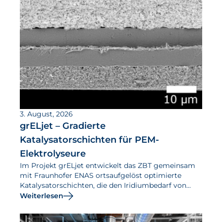
3. August, 2026
grELjet – Gradierte
Katalysatorschichten für PEM-
Elektrolyseure
Im Projekt grELjet entwickelt das ZBT gemeinsam
mit Fraunhofer ENAS ortsaufgelöst optimierte
Katalysatorschichten, die den Iridiumbedarf von
PEM-Elektrolyseuren senken und ihre Effizienz
Weiterlesen
steigern sollen.