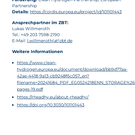
Partnership
Details:
https://cordis.europa.eu/project/id/101101443
Ansprechpartner im ZBT:
Lukas Willmeroth
Tel.: +49 203 7598-2190
E-Mail:
l.willmeroth(at)zbt.de
Weitere Informationen
https://www.clean-
hydrogen.europa.eu/document/download/bb9d77aa-
42ae-4418-9a13-cb9248f6c057_en?
filename=20241684_PDF_EG0524218ENN_STORAGE%26
pages-19.pdf
https://rheadhy.eu/about-rheadhy/
https://doi.org/10.3030/101101443