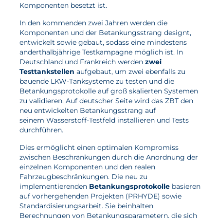
Komponenten besetzt ist.
Aktuelles
In den kommenden zwei Jahren werden die
Komponenten und der Betankungsstrang designt,
entwickelt sowie gebaut, sodass eine mindestens
Neuigkeiten
anderthalbjährige Testkampagne möglich ist. In
Projekte
Deutschland und Frankreich werden
zwei
Testtankstellen
aufgebaut, um zwei ebenfalls zu
Veranstaltungen
bauende LKW-Tanksysteme zu testen und die
Betankungsprotokolle auf groß skalierten Systemen
Publikationen
zu validieren. Auf deutscher Seite wird das ZBT den
Awards und Auszeichnungen
neu entwickelten Betankungsstrang auf
seinem
Wasserstoff-Testfeld
installieren und Tests
Für die Presse
durchführen.
Dies ermöglicht einen optimalen Kompromiss
zwischen Beschränkungen durch die Anordnung der
einzelnen Komponenten und den realen
Fahrzeugbeschränkungen. Die neu zu
implementierenden
Betankungsprotokolle
basieren
auf vorhergehenden Projekten (PRHYDE) sowie
Standardisierungsarbeit. Sie beinhalten
Berechnungen von Betankungsparametern, die sich