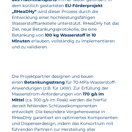
dem kürzlich gestarteten
EU-Förderprojekt
Wasserstoff
„RHeaDHy“
wird dieser Prozess durch die
Entwicklung einer hochleistungsfähigen
Elektrolyse
Wasserstofftankstelle unterstützt. RHeaDHy hat das
Ziel, neue Betankungsprotokolle, die eine
Leistungen
Betankung von
100 kg Wasserstoff in 10
Minuten
erlauben, vollständig zu implementieren
Entwicklung
und zu validieren.
Herstellungsverfahren
Mess- und Prüfverfahren
Beratung und Studien
Die Projektpartner designen und bauen
einen
Betankungsstrang
für 70-MPa-Wasserstoff-
Modellierung & Simulation
Anwendungen (z.B. für LKW). Zur Erfüllung der
Massenstrom-Anforderungen von
170 g/s im
Karriere
Mittel
(ca. 300 g/s im Peak) werden die hierfür
derzeit fehlenden Schlüsselkomponenten
Offene Stellen
entwickelt. Die besondere Vorgehensweise in
RHeaDHy garantiert ein optimiertes Komponenten-
Weiterentwicklung
und Dispenserdesign, indem das Konsortium mit
führenden Partnern zur Herstellung aller
Vorteile für Mitarbeiter:innen