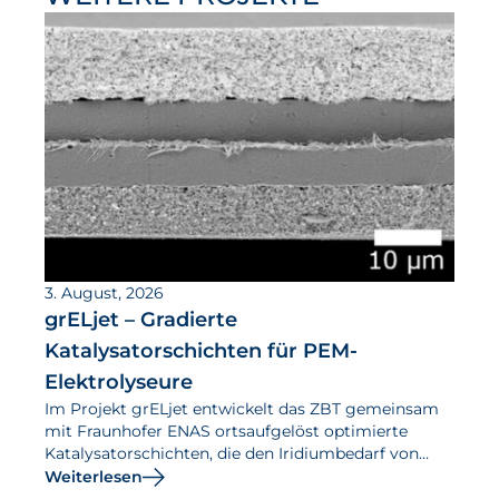
3. August, 2026
grELjet – Gradierte
Katalysatorschichten für PEM-
Elektrolyseure
Im Projekt grELjet entwickelt das ZBT gemeinsam
mit Fraunhofer ENAS ortsaufgelöst optimierte
Katalysatorschichten, die den Iridiumbedarf von
PEM-Elektrolyseuren senken und ihre Effizienz
Weiterlesen
steigern sollen.