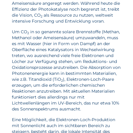
Ameisensäure angeregt werden. Während heute die
Wasserstoff
Effizienz der Photokatalyse noch begrenzt ist, treibt
die Vision, CO
als Ressource zu nutzen, weltweit
2
Elektrolyse
intensive Forschung und Entwicklung voran.
Leistungen
Um CO
in so genannte solare Brennstoffe (Methan,
2
Methanol oder Ameisensäure) umzuwandeln, muss
es mit Wasser (hier in Form von Dampf) an der
Entwicklung
Oberfläche eines Katalysators in Wechselwirkung
Herstellungsverfahren
treten, wo ausreichend viele freie Elektronen und
Löcher zur Verfügung stehen, um Reduktions- und
Mess- und Prüfverfahren
Oxidationsprozesse anzutreiben. Die Absorption von
Photonenenergie kann in bestimmten Materialien,
Beratung und Studien
wie z.B. Titandioxid (TiO
), Elektronen-Loch-Paare
2
erzeugen, um die erforderlichen chemischen
Modellierung & Simulation
Reaktionen anzutreiben. Mit aktuellen Materialien
funktioniert dies allerdings nur mit
Karriere
Lichtwellenlängen im UV-Bereich, das nur etwa 10%
des Sonnenspektrums ausmacht.
Offene Stellen
Eine Möglichkeit, die Elektronen-Loch-Produktion
Weiterentwicklung
mit Sonnenlicht auch im sichtbaren Bereich zu
steigern, besteht darin, die lokale Intensität des
Vorteile für Mitarbeiter:innen