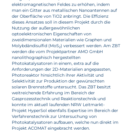
elektromagnetischen Feldes zu erhöhen, indem
man ein Gitter aus metallischen Nanoantennen auf
Aktuelles
der Oberfläche von TiO2 anbringt. Die Effizienz
dieses Ansatzes soll in diesem Projekt durch die
Neuigkeiten
Nutzung der außergewöhnlichen
optoelektronischen Eigenschaften von
Projekte
zweidimensionalen Materialien wie Graphen und
Molybdändisulfid (MoS
) verbessert werden. Am ZBT
Veranstaltungen
2
werden die vom Projektpartner AMO GmbH
Publikationen
nanolithographisch hergestellten
Photokatalysatoren in einem, extra auf die
Awards und Auszeichnungen
Anforderungen der 2D-Materialien angepassten,
Photoreaktor hinsichtlich ihrer Aktivität und
Für die Presse
Selektivität zur Produktion der gewünschten
solaren Brennstoffe untersucht. Das ZBT besitzt
weitreichende Erfahrung im Bereich der
Gasprozesstechnik und Reaktionstechnik und
konnte im aktuell laufenden NRW Leitmarkt-
Projekt HyperSol ebenfalls Expertise im Bereich der
Verfahrenstechnik zur Untersuchung von
Photokatalysatoren aufbauen, welche nun direkt im
Projekt ACOMAT eingebracht werden.