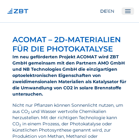
|
DE
EN
Ope
Institut
ACOMAT – 2D-MATERIALIEN
Über Uns
FÜR DIE PHOTOKATALYSE
Abteilungen
Im neu geförderten Projekt ACOMAT wird ZBT
GmbH gemeinsam mit den Partnern AMO GmbH
Ausstattung
und NB Technologies GmbH die einzigartigen
optoelektronischen Eigenschaften von
Gute Wissenschaftliche Praxis
zweidimensionalen Materialien als Katalysator für
die Umwandlung von CO2 in solare Brennstoffe
Open Science und IP
untersuchen.
Gremien
Nicht nur Pflanzen können Sonnenlicht nutzen, um
Unser Netzwerk
aus CO
und Wasser wertvolle Chemikalien
2
herzustellen. Mit der richtigen Technologie kann
Forschung
CO
in einem Prozess, der Photokatalyse oder
2
künstlichen Photosynthese genannt wird, zur
Produktion von Methan, Methanol oder
Brennstoffzellen