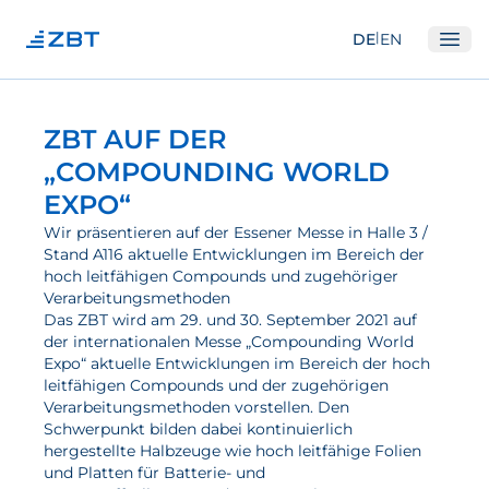
|
DE
EN
Ope
Institut
ZBT AUF DER
Über Uns
„COMPOUNDING WORLD
EXPO“
Abteilungen
Wir präsentieren auf der Essener Messe in Halle 3 /
Ausstattung
Stand A116 aktuelle Entwicklungen im Bereich der
Gute Wissenschaftliche Praxis
hoch leitfähigen Compounds und zugehöriger
Verarbeitungsmethoden
Open Science und IP
Das ZBT wird am 29. und 30. September 2021 auf
der internationalen Messe „Compounding World
Gremien
Expo“ aktuelle Entwicklungen im Bereich der hoch
Unser Netzwerk
leitfähigen Compounds und der zugehörigen
Verarbeitungsmethoden vorstellen. Den
Schwerpunkt bilden dabei kontinuierlich
Forschung
hergestellte Halbzeuge wie hoch leitfähige Folien
und Platten für Batterie- und
Brennstoffzellen