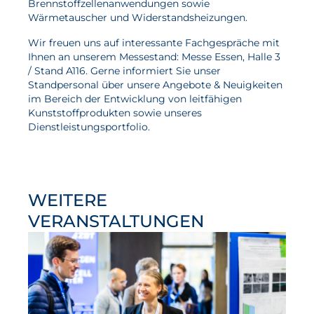
Brennstoffzellenanwendungen sowie
Wärmetauscher und Widerstands­heizungen.
Wasserstoff
Wir freuen uns auf interessante Fachgespräche mit
Elektrolyse
Ihnen an unserem Messestand: Messe Essen, Halle 3
/ Stand A116. Gerne informiert Sie unser
Leistungen
Standpersonal über unsere Angebote & Neuigkeiten
im Bereich der Entwicklung von leitfähigen
Entwicklung
Kunststoffprodukten sowie unseres
Dienstleistungsportfolio.
Herstellungsverfahren
Mess- und Prüfverfahren
Beratung und Studien
WEITERE
Modellierung & Simulation
VERANSTALTUNGEN
Karriere
Offene Stellen
Weiterentwicklung
Vorteile für Mitarbeiter:innen