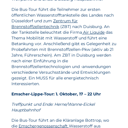
Die Bus-Tour führt die Teilnehmer zur ersten
Aktuelles
öffentlichen Wasserstofftankstelle des Landes nach
Düsseldorf und zum
Zentrum für
Neuigkeiten
Brennstoffzellentechnik
(ZBT) nach Duisburg. An
der Tankstelle beleuchtet die Firma
Air Liquide
das
Projekte
Thema Mobilität mit Wasserstoff und führt eine
Betankung vor. Anschließend gibt es Gelegenheit zu
Veranstaltungen
Probefahrten mit Brennstoffzellen-Pkw (aktiv ab 21
Publikationen
Jahre, Führerschein). Am ZBT in Duisburg werden
nach einer Einführung in die
Awards und Auszeichnungen
Brennstoffzellentechnologien und -anwendungen
verschiedene Versuchsstände und Entwicklungen
Für die Presse
gezeigt. Ein MUSS für alle energietechnisch
Interessierten.
Emscher-Lippe-Tour: 1. Oktober, 17 – 22 Uhr
Treffpunkt und Ende: Herne/Wanne-Eickel
Hauptbahnhof
Die Bus-Tour führt an die Kläranlage Bottrop, wo
die
Emschergenossenschaft
Wasserstoff aus