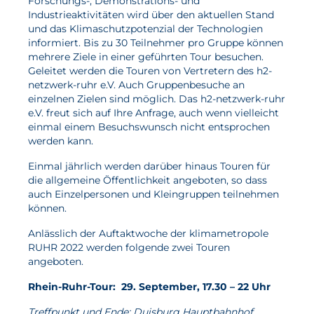
Forschungs-, Demonstrations- und
Industrieaktivitäten wird über den aktuellen Stand
Wasserstoff
und das Klimaschutzpotenzial der Technologien
informiert. Bis zu 30 Teilnehmer pro Gruppe können
Elektrolyse
mehrere Ziele in einer geführten Tour besuchen.
Geleitet werden die Touren von Vertretern des h2-
Leistungen
netzwerk-ruhr e.V. Auch Gruppenbesuche an
einzelnen Zielen sind möglich. Das h2-netzwerk-ruhr
Entwicklung
e.V. freut sich auf Ihre Anfrage, auch wenn vielleicht
einmal einem Besuchswunsch nicht entsprochen
Herstellungsverfahren
werden kann.
Mess- und Prüfverfahren
Einmal jährlich werden darüber hinaus Touren für
Beratung und Studien
die allgemeine Öffentlichkeit angeboten, so dass
auch Einzelpersonen und Kleingruppen teilnehmen
Modellierung & Simulation
können.
Karriere
Anlässlich der Auftaktwoche der klimametropole
RUHR 2022 werden folgende zwei Touren
angeboten.
Offene Stellen
Rhein-Ruhr-Tour: 29. September, 17.30 – 22 Uhr
Weiterentwicklung
Treffpunkt und Ende: Duisburg Hauptbahnhof
Vorteile für Mitarbeiter:innen