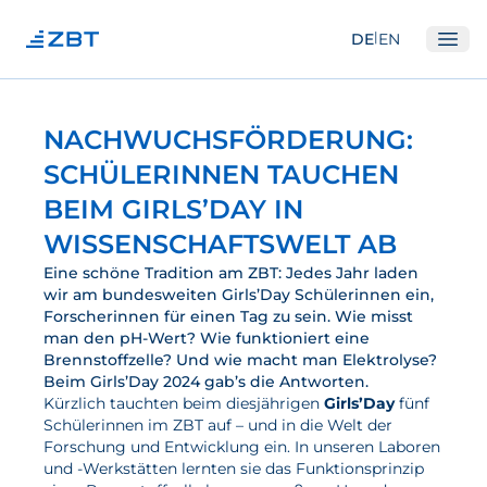
|
DE
EN
Ope
Institut
NACHWUCHSFÖRDERUNG:
Über Uns
SCHÜLERINNEN TAUCHEN
Abteilungen
BEIM GIRLS’DAY IN
Ausstattung
WISSENSCHAFTSWELT AB
Gute Wissenschaftliche Praxis
Eine schöne Tradition am ZBT: Jedes Jahr laden
wir am bundesweiten Girls’Day Schülerinnen ein,
Open Science und IP
Forscherinnen für einen Tag zu sein. Wie misst
man den pH-Wert? Wie funktioniert eine
Gremien
Brennstoffzelle? Und wie macht man Elektrolyse?
Beim Girls’Day 2024 gab’s die Antworten.
Unser Netzwerk
Kürzlich tauchten beim diesjährigen
Girls’Day
fünf
Schülerinnen im ZBT auf – und in die Welt der
Forschung
Forschung und Entwicklung ein. In unseren Laboren
und -Werkstätten lernten sie das Funktionsprinzip
Brennstoffzellen