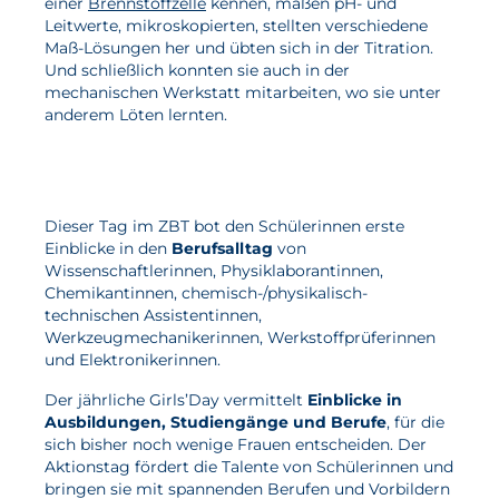
einer
Brennstoffzelle
kennen, maßen pH- und
Leitwerte, mikroskopierten, stellten verschiedene
Wasserstoff
Maß-Lösungen her und übten sich in der Titration.
Elektrolyse
Und schließlich konnten sie auch in der
mechanischen Werkstatt mitarbeiten, wo sie unter
anderem Löten lernten.
Leistungen
Entwicklung
Herstellungsverfahren
Dieser Tag im ZBT bot den Schülerinnen erste
Mess- und Prüfverfahren
Einblicke in den
Berufsalltag
von
Wissenschaftlerinnen, Physiklaborantinnen,
Beratung und Studien
Chemikantinnen, chemisch-/physikalisch-
technischen Assistentinnen,
Modellierung & Simulation
Werkzeugmechanikerinnen, Werkstoffprüferinnen
und Elektronikerinnen.
Karriere
Der jährliche Girls’Day vermittelt
Einblicke in
Offene Stellen
Ausbildungen, Studiengänge und Berufe
, für die
sich bisher noch wenige Frauen entscheiden. Der
Weiterentwicklung
Aktionstag fördert die Talente von Schülerinnen und
bringen sie mit spannenden Berufen und Vorbildern
Vorteile für Mitarbeiter:innen