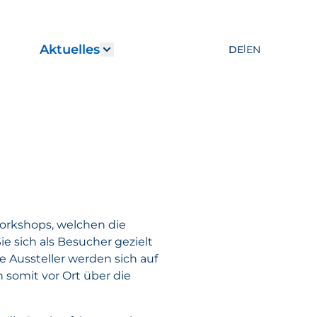
Aktuelles
|
DE
EN
r "Leistungen"
how submenu for "Karriere"
Show submenu for "Aktuelles
orkshops, welchen die
ie sich als Besucher gezielt
 Aussteller werden sich auf
 somit vor Ort über die