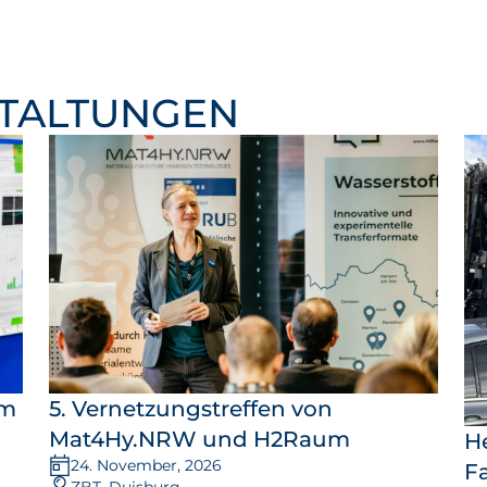
STALTUNGEN
um
5. Vernetzungstreffen von
Mat4Hy.NRW und H2Raum
H
24. November, 2026
F