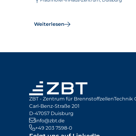
Fraunhofer-InHaus-Zentrum, Duisburg
Weiterlesen
ZBT - Zentrum für BrennstoffzellenTechni
Carl-Benz-Straße 201
D-47057 Duisburg
info@zbt.de
+49 203 7598-0
Folgt uns auf LinkedIn