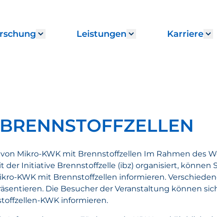
rschung
Leistungen
Karriere
enu for "Institut"
Show submenu for "Forschung"
Show submenu fo
S
 BRENNSTOFFZELLEN
z von Mikro-KWK mit Brennstoffzellen Im Rahmen des W
r Initiative Brennstoffzelle (ibz) organisiert, können S
o-KWK mit Brennstoffzellen informieren. Verschiedene
räsentieren. Die Besucher der Veranstaltung können sich
offzellen-KWK informieren.