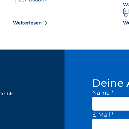
ZBT, Duisburg
wa
Weiterlesen
We
Deine 
Name
*
k GmbH
E-Mail
*