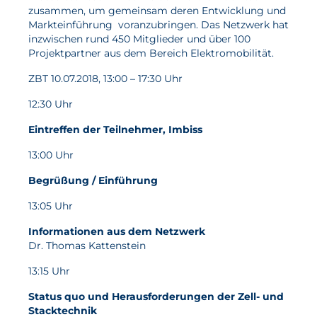
zusammen, um gemeinsam deren Entwicklung und
Wasserstoff
Markteinführung voranzubringen. Das Netzwerk hat
inzwischen rund 450 Mitglieder und über 100
Elektrolyse
Projektpartner aus dem Bereich Elektromobilität.
Leistungen
ZBT 10.07.2018, 13:00 – 17:30 Uhr
12:30 Uhr
Entwicklung
Eintreffen der Teilnehmer, Imbiss
Herstellungsverfahren
13:00 Uhr
Mess- und Prüfverfahren
Beratung und Studien
Begrüßung / Einführung
Modellierung & Simulation
13:05 Uhr
Informationen aus dem Netzwerk
Karriere
Dr. Thomas Kattenstein
Offene Stellen
13:15 Uhr
Weiterentwicklung
Status quo und Herausforderungen der Zell- und
Stacktechnik
Vorteile für Mitarbeiter:innen