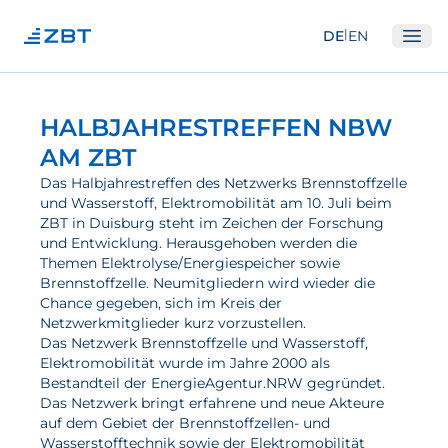
|
DE
EN
Ope
Institut
HALBJAHRESTREFFEN NBW
Über Uns
AM ZBT
Abteilungen
Das Halbjahrestreffen des Netzwerks Brennstoffzelle
und Wasserstoff, Elektromobilität am 10. Juli beim
Ausstattung
ZBT in Duisburg steht im Zeichen der Forschung
und Entwicklung. Herausgehoben werden die
Gute Wissenschaftliche Praxis
Themen Elektrolyse/Energiespeicher sowie
Brennstoffzelle. Neumitgliedern wird wieder die
Open Science und IP
Chance gegeben, sich im Kreis der
Gremien
Netzwerkmitglieder kurz vorzustellen.
Das Netzwerk Brennstoffzelle und Wasserstoff,
Unser Netzwerk
Elektromobilität wurde im Jahre 2000 als
Bestandteil der EnergieAgentur.NRW gegründet.
Forschung
Das Netzwerk bringt erfahrene und neue Akteure
auf dem Gebiet der Brennstoffzellen- und
Brennstoffzellen
Wasserstofftechnik sowie der Elektromobilität