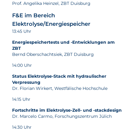
Prof. Angelika Heinzel, ZBT Duisburg
Aktuelles
F&E im Bereich
Elektrolyse/Energiespeicher
Neuigkeiten
13:45 Uhr
Projekte
Energiespeichertests und -Entwicklungen am
Veranstaltungen
ZBT
Bernd Oberschachtsiek, ZBT Duisburg
Publikationen
14:00 Uhr
Awards und Auszeichnungen
Status Elektrolyse-Stack mit hydraulischer
Für die Presse
Verpressung
Dr. Florian Wirkert, Westfälische Hochschule
14:15 Uhr
Fortschritte im Elektrolyse-Zell- und -stackdesign
Dr. Marcelo Carmo, Forschungszentrum Jülich
14:30 Uhr