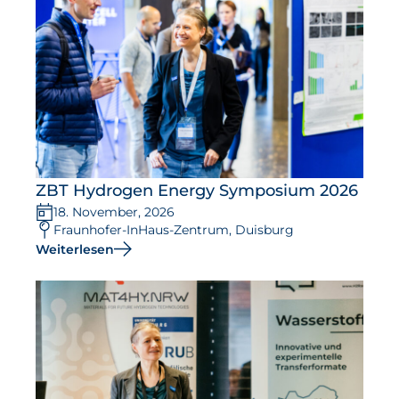
Aktuelles
Neuigkeiten
Projekte
Veranstaltungen
Publikationen
ZBT Hydrogen Energy Symposium 2026
Awards und Auszeichnungen
18. November, 2026
Für die Presse
Fraunhofer-InHaus-Zentrum, Duisburg
Weiterlesen