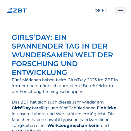
|
DE
EN
Ope
Institut
GIRLS’DAY: EIN
Über Uns
SPANNENDER TAG IN DER
WUNDERSAMEN WELT DER
Abteilungen
FORSCHUNG UND
Ausstattung
ENTWICKLUNG
Gute Wissenschaftliche Praxis
Fünf Mädchen haben beim Girls’Day 2023 im ZBT in
Open Science und IP
immer noch männlich dominierte Berufsfelder in
der Forschung hineingeschnuppert
Gremien
Das ZBT hat sich auch dieses Jahr wieder am
Unser Netzwerk
Girls’Day
beteiligt und fünf Schülerinnen
Einblicke
in unsere Labore und Werkstätten ermöglicht. Die
Forschung
Mädchen haben sowohl typische handwerkliche
Tätigkeiten einer
Werkzeugmechanikerin
und
Brennstoffzellen