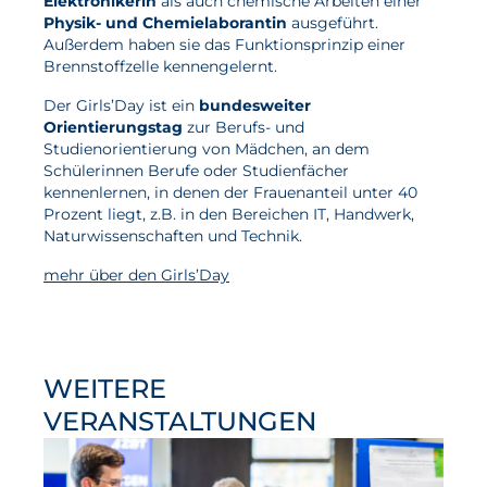
Elektronikerin
als auch chemische Arbeiten einer
Physik- und Chemielaborantin
ausgeführt.
Wasserstoff
Außerdem haben sie das Funktionsprinzip einer
Brennstoffzelle kennengelernt.
Elektrolyse
Der Girls’Day ist ein
bundesweiter
Leistungen
Orientierungstag
zur Berufs- und
Studienorientierung von Mädchen, an dem
Entwicklung
Schülerinnen Berufe oder Studienfächer
kennenlernen, in denen der Frauenanteil unter 40
Herstellungsverfahren
Prozent liegt, z.B. in den Bereichen IT, Handwerk,
Naturwissenschaften und Technik.
Mess- und Prüfverfahren
mehr über den Girls’Day
Beratung und Studien
Modellierung & Simulation
Karriere
WEITERE
Offene Stellen
VERANSTALTUNGEN
Weiterentwicklung
Vorteile für Mitarbeiter:innen