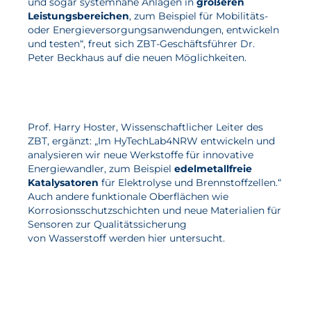
und sogar systemnahe Anlagen in
größeren
Leistungsbereichen
, zum Beispiel für Mobilitäts-
Wasserstoff
oder Energie­versorgungs­anwen­dungen, entwickeln
Elektrolyse
und testen“, freut sich ZBT-Geschäfts­führer Dr.
Peter Beckhaus auf die neuen Möglichkeiten.
Leistungen
Entwicklung
Prof. Harry Hoster, Wissenschaftlicher Leiter des
Herstellungsverfahren
ZBT, ergänzt: „Im HyTechLab4NRW entwickeln und
Mess- und Prüfverfahren
analysieren wir neue Werkstoffe für innovative
Energiewandler, zum Beispiel
edelmetallfreie
Beratung und Studien
Katalysatoren
für Elektrolyse und Brennstoffzellen.“
Auch andere funktionale Oberflächen wie
Modellierung & Simulation
Korrosions­schutz­schichten und neue Materialien für
Sensoren zur Qualitätssicherung
Karriere
von Wasserstoff werden hier untersucht.
Offene Stellen
Weiterentwicklung
Vorteile für Mitarbeiter:innen