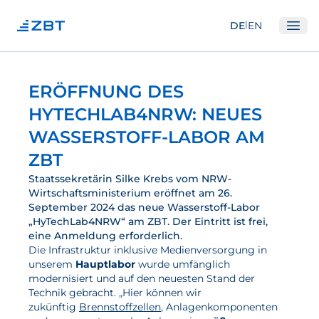
|
DE
EN
Ope
Institut
ERÖFFNUNG DES
Über Uns
HYTECHLAB4NRW: NEUES
Abteilungen
WASSERSTOFF-LABOR AM
Ausstattung
ZBT
Gute Wissenschaftliche Praxis
Staatssekretärin Silke Krebs vom NRW-
Wirtschaftsministerium eröffnet am 26.
Open Science und IP
September 2024 das neue Wasserstoff-Labor
„HyTechLab4NRW“ am ZBT. Der Eintritt ist frei,
Gremien
eine Anmeldung erforderlich.
Die Infrastruktur inklusive Medienversorgung in
Unser Netzwerk
unserem
Hauptlabor
wurde umfänglich
modernisiert und auf den neuesten Stand der
Forschung
Technik gebracht. „Hier können wir
zukünftig
Brennstoffzellen
, Anlagenkomponenten
Brennstoffzellen