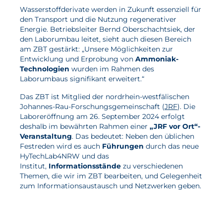
Wasserstoffderivate werden in Zukunft essenziell für
den Transport und die Nutzung regenerativer
Aktuelles
Energie. Betriebsleiter Bernd Oberschachtsiek, der
den Laborumbau leitet, sieht auch diesen Bereich
Neuigkeiten
am ZBT gestärkt: „Unsere Möglichkeiten zur
Entwicklung und Erprobung von
Ammoniak-
Projekte
Technologien
wurden im Rahmen des
Veranstaltungen
Laborumbaus signifikant erweitert.“
Publikationen
Das ZBT ist Mitglied der nordrhein-westfälischen
Johannes-Rau-Forschungsgemeinschaft (
JRF
). Die
Awards und Auszeichnungen
Laboreröffnung am 26. September 2024 erfolgt
deshalb im bewährten Rahmen einer
„JRF vor Ort“-
Für die Presse
Veranstaltung
. Das bedeutet: Neben den üblichen
Festreden wird es auch
Führungen
durch das neue
HyTechLab4NRW und das
Institut,
Informationsstände
zu verschiedenen
Themen, die wir im ZBT bearbeiten, und Gelegenheit
zum Informationsaustausch und Netzwerken geben.