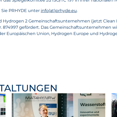
ber das Spiegelkomitee zu ISO/TC 197 in Ihrer nationale
en Sie PRHYDE unter
info(at)prhyde.eu
.
nd Hydrogen 2 Gemeinschaftsunternehmen (jetzt Clean 
r. 874997 gefördert. Das Gemeinschaftsunternehmen wi
der Europäischen Union, Hydrogen Europe und Hydroge
STALTUNGEN