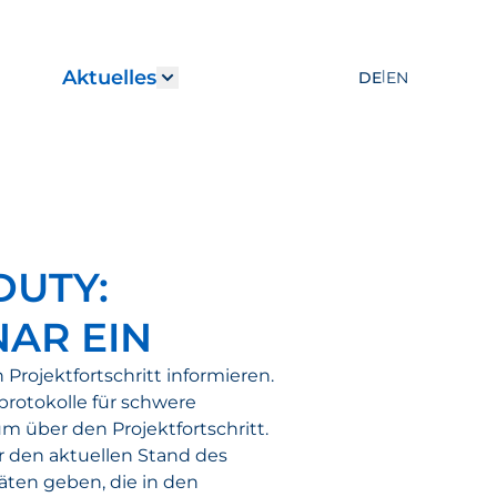
Aktuelles
|
DE
EN
r "Leistungen"
how submenu for "Karriere"
Show submenu for "Aktuelles
DUTY:
AR EIN
rojektfortschritt informieren.
rotokolle für schwere
m über den Projektfortschritt.
r den aktuellen Stand des
äten geben, die in den