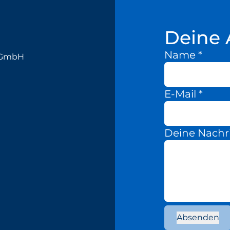
Deine 
Name
*
k GmbH
E-Mail
*
Deine Nachr
Absenden