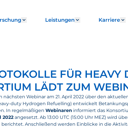
rschung
Leistungen
Karriere
enu for "Institut"
Show submenu for "Forschung"
Show submenu fo
S
TOKOLLE FÜR HEAVY 
TIUM LÄDT ZUM WEBIN
nächsten Webinar am 21. April 2022 über den aktuellen P
eavy-duty Hydrogen Refuelling) entwickelt Betankungsp
n. In regelmäßigen
Webinaren
informiert das Konsortiu
il 2022
angesetzt. Ab 13:00 UTC (15:00 Uhr MEZ) wird übe
erichtet. Anschließend werden Einblicke in die Aktivit