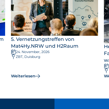
um
5. Vernetzungstreffen von
Mat4Hy.NRW und H2Raum
H
24. November, 2026
F
ZBT, Duisburg
wa
Weiterlesen
We