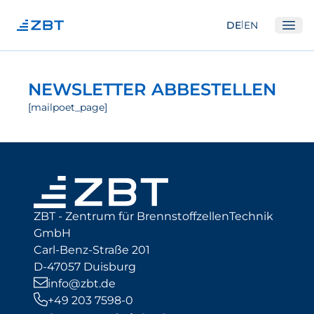
|
DE
EN
Ope
Institut
NEWSLETTER ABBESTELLEN
Über Uns
[mailpoet_page]
Abteilungen
Ausstattung
Gute Wissenschaftliche Praxis
Open Science und IP
ZBT - Zentrum für BrennstoffzellenTechnik
Gremien
GmbH
Unser Netzwerk
Carl-Benz-Straße 201
D-47057 Duisburg
Forschung
info@zbt.de
+49 203 7598-0
Brennstoffzellen