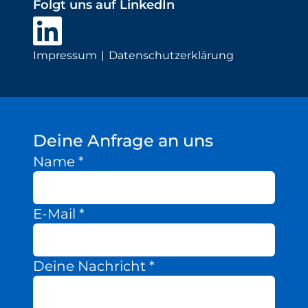
Folgt uns auf LinkedIn
Wasserstoff
Elektrolyse
Impressum
Datenschutzerklärung
Leistungen
Entwicklung
Herstellungsverfahren
Deine Anfrage an uns
Mess- und Prüfverfahren
Name
*
Beratung und Studien
Modellierung & Simulation
E-Mail
*
Karriere
Offene Stellen
Deine Nachricht
*
Weiterentwicklung
Vorteile für Mitarbeiter:innen