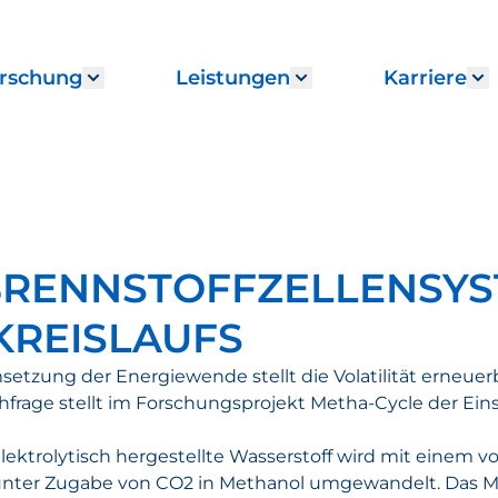
rschung
Leistungen
Karriere
enu for "Institut"
Show submenu for "Forschung"
Show submenu fo
S
BRENNSTOFFZELLENSY
KREISLAUFS
etzung der Energiewende stellt die Volatilität erneuerb
age stellt im Forschungsprojekt Metha-Cycle der Einsa
elektrolytisch hergestellte Wasserstoff wird mit eine
 unter Zugabe von CO2 in Methanol umgewandelt. Das 