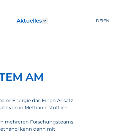
Aktuelles
|
DE
EN
r "Leistungen"
how submenu for "Karriere"
Show submenu for "Aktuelles
STEM AM
arer Energie dar. Einen Ansatz
tz von in Methanol stofflich
m von mehreren Forschungsteams
Methanol kann dann mit