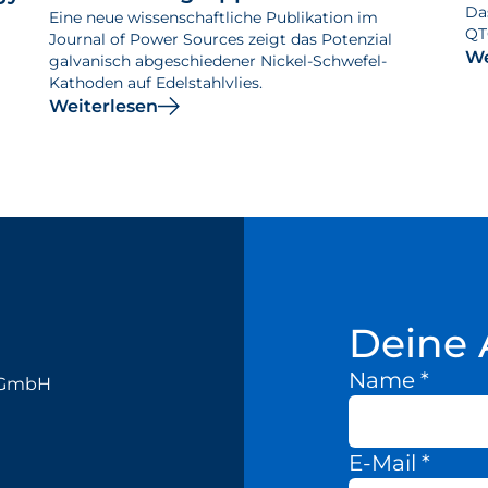
Da
Eine neue wissenschaftliche Publikation im
QT
Journal of Power Sources zeigt das Potenzial
We
galvanisch abgeschiedener Nickel-Schwefel-
Kathoden auf Edelstahlvlies.
Weiterlesen
Deine 
Name
*
k GmbH
E-Mail
*