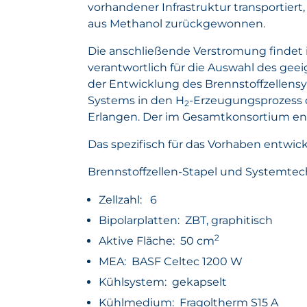
vorhandener Infrastruktur transportier
aus Methanol zurückgewonnen.
Die anschließende Verstromung findet 
verantwortlich für die Auswahl des gee
der Entwicklung des Brennstoffzellens
Systems in den H
-Erzeugungsprozess d
2
Erlangen. Der im Gesamtkonsortium ent
Das spezifisch für das Vorhaben entwi
Brennstoffzellen-Stapel und Systemtec
Zellzahl: 6
Bipolarplatten: ZBT, graphitisch
2
Aktive Fläche: 50 cm
MEA: BASF Celtec 1200 W
Kühlsystem: gekapselt
Kühlmedium: Fragoltherm S15 A