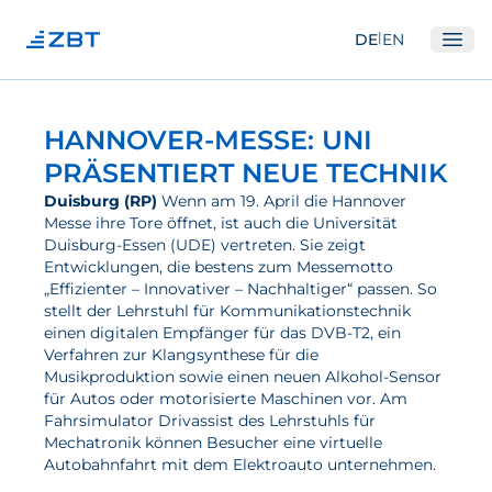
|
DE
EN
Ope
Institut
HANNOVER-MESSE: UNI
Über Uns
PRÄSENTIERT NEUE TECHNIK
Abteilungen
Duisburg (RP)
Wenn am 19. April die Hannover
Messe ihre Tore öffnet, ist auch die Universität
Ausstattung
Duisburg-Essen (UDE) vertreten. Sie zeigt
Entwicklungen, die bestens zum Messemotto
Gute Wissenschaftliche Praxis
„Effizienter – Innovativer – Nachhaltiger“ passen. So
stellt der Lehrstuhl für Kommunikationstechnik
Open Science und IP
einen digitalen Empfänger für das DVB-T2, ein
Gremien
Verfahren zur Klangsynthese für die
Musikproduktion sowie einen neuen Alkohol-Sensor
Unser Netzwerk
für Autos oder motorisierte Maschinen vor. Am
Fahrsimulator Drivassist des Lehrstuhls für
Forschung
Mechatronik können Besucher eine virtuelle
Autobahnfahrt mit dem Elektroauto unternehmen.
Brennstoffzellen