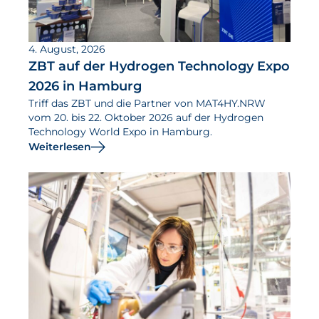
Aktuelles
4. August, 2026
Neuigkeiten
ZBT auf der Hydrogen Technology Expo
2026 in Hamburg
Projekte
Triff das ZBT und die Partner von MAT4HY.NRW
Veranstaltungen
vom 20. bis 22. Oktober 2026 auf der Hydrogen
Technology World Expo in Hamburg.
Publikationen
Weiterlesen
Awards und Auszeichnungen
Für die Presse