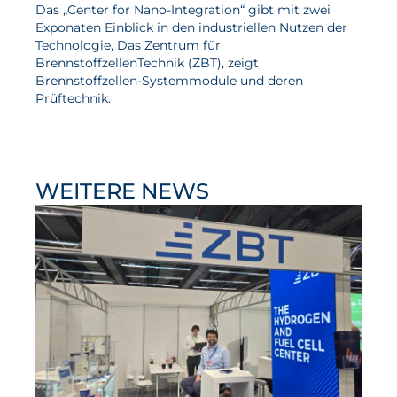
Das „Center for Nano-Integration“ gibt mit zwei
Wasserstoff
Exponaten Einblick in den industriellen Nutzen der
Technologie, Das Zentrum für
Elektrolyse
BrennstoffzellenTechnik (ZBT), zeigt
Brennstoffzellen-Systemmodule und deren
Leistungen
Prüftechnik.
Entwicklung
Herstellungsverfahren
WEITERE NEWS
Mess- und Prüfverfahren
Beratung und Studien
Modellierung & Simulation
Karriere
Offene Stellen
Weiterentwicklung
Vorteile für Mitarbeiter:innen