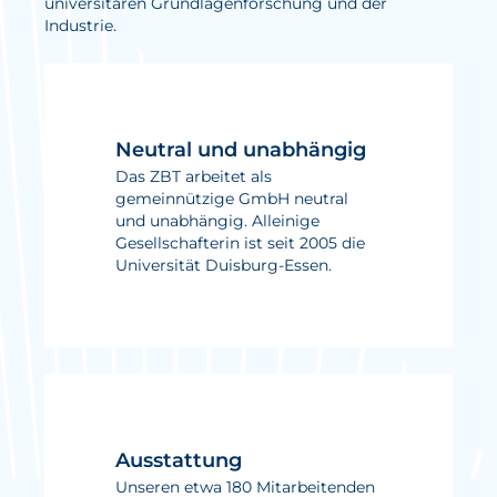
universitären Grundlagenforschung und der
Industrie.
Aktuelles
Neuigkeiten
Projekte
Neutral und unabhängig
Veranstaltungen
Das ZBT arbeitet als
gemeinnützige GmbH neutral
Publikationen
und unabhängig. Alleinige
Gesellschafterin ist seit 2005 die
Awards und Auszeichnungen
Universität Duisburg-Essen.
Für die Presse
Ausstattung
Unseren etwa 180 Mitarbeitenden