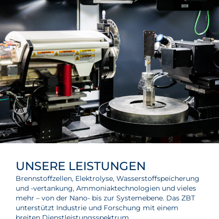
UNSERE LEISTUNGEN
Brennstoffzellen, Elektrolyse, Wasserstoffspeicherung
und -vertankung, Ammoniaktechnologien und vieles
mehr – von der Nano- bis zur Systemebene. Das ZBT
unterstützt Industrie und Forschung mit einem
breiten Dienstleistungsspektrum.