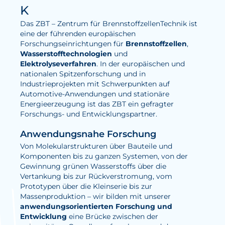
K
Wasserstoff
Das ZBT – Zentrum für BrennstoffzellenTechnik ist
Elektrolyse
eine der führenden europäischen
Forschungseinrichtungen für
Brennstoffzellen
,
Wasserstofftechnologien
und
Leistungen
Elektrolyseverfahren
. In der europäischen und
nationalen Spitzenforschung und in
Entwicklung
Industrieprojekten mit Schwerpunkten auf
Herstellungsverfahren
Automotive-Anwendungen und stationäre
Energieerzeugung ist das ZBT ein gefragter
Mess- und Prüfverfahren
Forschungs- und Entwicklungspartner.
Beratung und Studien
Anwendungsnahe Forschung
Modellierung & Simulation
Von Molekularstrukturen über Bauteile und
Komponenten bis zu ganzen Systemen, von der
Gewinnung grünen Wasserstoffs über die
Karriere
Vertankung bis zur Rückverstromung, vom
Prototypen über die Kleinserie bis zur
Offene Stellen
Massenproduktion – wir bilden mit unserer
anwendungsorientierten Forschung und
Weiterentwicklung
Entwicklung
eine Brücke zwischen der
Vorteile für Mitarbeiter:innen