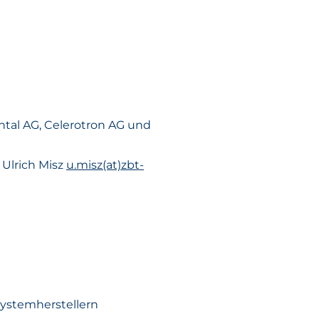
tal AG, Celerotron AG und
 Ulrich Misz
u.misz(at)zbt-
Systemherstellern