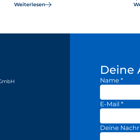
Weiterlesen
We
Deine 
Name
*
k GmbH
E-Mail
*
Deine Nachr