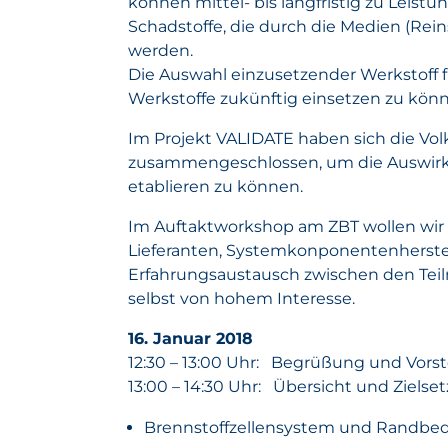
können mittel- bis langfristig zu Leist
Schadstoffe, die durch die Medien (Rei
werden.
Die Auswahl einzusetzender Werkstoff 
Werkstoffe zukünftig einsetzen zu könn
Im Projekt VALIDATE haben sich die Vo
zusammengeschlossen, um die Auswirku
etablieren zu können.
Im Auftaktworkshop am ZBT wollen wir 
Lieferanten, Systemkonponentenherstell
Erfahrungsaustausch zwischen den Teil
selbst von hohem Interesse.
16. Januar 2018
12:30 – 13:00 Uhr: Begrüßung und Vorst
13:00 – 14:30 Uhr: Übersicht und Ziels
Brennstoffzellensystem und Randb