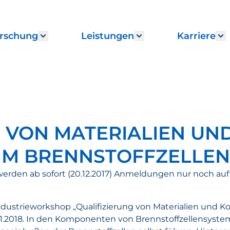
rschung
Leistungen
Karriere
enu for "Institut"
Show submenu for "Forschung"
Show submenu fo
S
G VON MATERIALIEN UN
IM BRENNSTOFFZELLEN
erden ab sofort (20.12.2017) Anmeldungen nur noch au
Industrieworkshop „Qualifizierung von Materialien und
.01.2018. In den Komponenten von Brennstoffzellensys