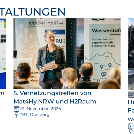
STALTUNGEN
um
5. Vernetzungstreffen von
Mat4Hy.NRW und H2Raum
H
24. November, 2026
F
ZBT, Duisburg
wa