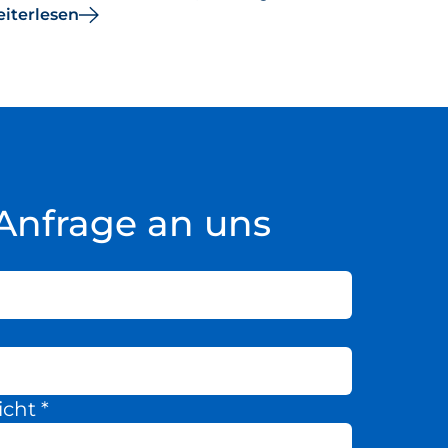
iterlesen
Anfrage an uns
icht
*