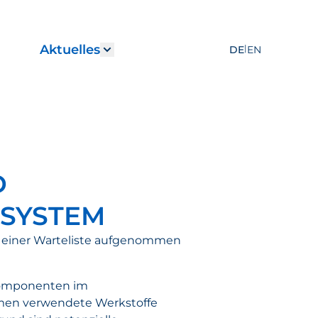
Aktuelles
|
DE
EN
r "Leistungen"
how submenu for "Karriere"
Show submenu for "Aktuelles
D
SYSTEM
f einer Warteliste aufgenommen
 Komponenten im
temen verwendete Werkstoffe