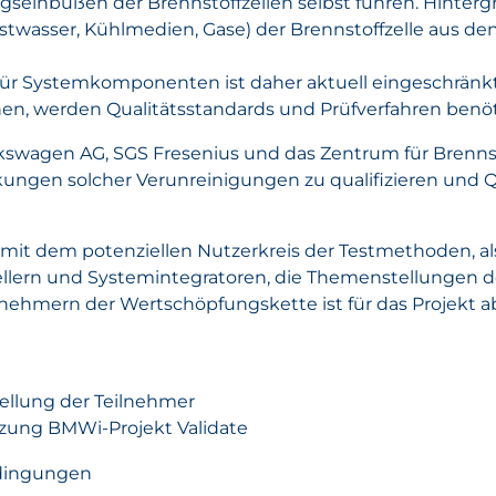
ungseinbußen der Brennstoffzellen selbst führen. Hinterg
nstwasser, Kühlmedien, Gase) der Brennstoffzelle aus 
für Systemkomponenten ist daher aktuell eingeschränk
en, werden Qualitätsstandards und Prüfverfahren benöt
lkswagen AG, SGS Fresenius und das Zentrum für Brenns
ngen solcher Verunreinigungen zu qualifizieren und 
mit dem potenziellen Nutzerkreis der Testmethoden, al
ern und Systemintegratoren, die Themenstellungen deta
nehmern der Wertschöpfungskette ist für das Projekt 
ellung der Teilnehmer
etzung BMWi-Projekt Validate
edingungen