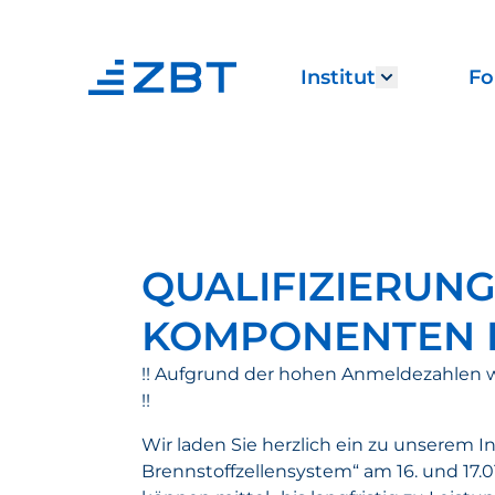
Institut
Fo
Show subm
QUALIFIZIERUN
KOMPONENTEN 
!! Aufgrund der hohen Anmeldezahlen w
!!
Wir laden Sie herzlich ein zu unserem 
Brennstoffzellensystem“ am 16. und 17