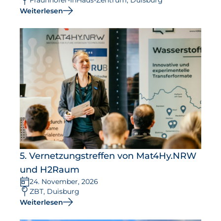
Fraunhofer-InHaus-Zentrum, Duisburg
Weiterlesen
Aktuelles
Neuigkeiten
Projekte
Veranstaltungen
Publikationen
Awards und Auszeichnungen
Für die Presse
5. Vernetzungstreffen von Mat4Hy.NRW
und H2Raum
24. November, 2026
ZBT, Duisburg
Weiterlesen