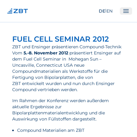
|
DE
EN
Ope
Institut
FUEL CELL SEMINAR 2012
Über Uns
ZBT und Ensinger präsentieren Compound-Technik
Vom
5.-8. November 2012
präsentiert Ensinger auf
Abteilungen
dem Fuel Cell Seminar in Mohegan Sun –
Uncasville, Connecticut USA neue
Ausstattung
Compoundmaterialien als Werkstoffe für die
Gute Wissenschaftliche Praxis
Fertigung von Bipolarplatten, die von
ZBT entwickelt wurden und nun durch Ensinger
Open Science und IP
Compound vertrieben werden.
Gremien
Im Rahmen der Konferenz werden außerdem
aktuelle Ergebnisse zur
Unser Netzwerk
Bipolarplattenmaterialentwicklung und die
Auswirkung von Füllstoffen dargestellt.
Forschung
Compound Materialien am ZBT
Brennstoffzellen