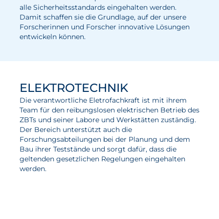
alle Sicherheitsstandards eingehalten werden.
Wasserstoff
Damit schaffen sie die Grundlage, auf der unsere
Forscherinnen und Forscher innovative Lösungen
Elektrolyse
entwickeln können.
Leistungen
Entwicklung
ELEKTROTECHNIK
Herstellungsverfahren
Die verantwortliche Eletrofachkraft ist mit ihrem
Mess- und Prüfverfahren
Team für den reibungslosen elektrischen Betrieb des
ZBTs und seiner Labore und Werkstätten zuständig.
Beratung und Studien
Der Bereich unterstützt auch die
Forschungsabteilungen bei der Planung und dem
Modellierung & Simulation
Bau ihrer Teststände und sorgt dafür, dass die
geltenden gesetzlichen Regelungen eingehalten
Karriere
werden.
Offene Stellen
Weiterentwicklung
Vorteile für Mitarbeiter:innen