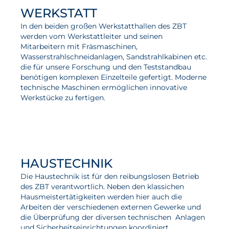
WERKSTATT
Aktuelles
In den beiden großen Werkstatthallen des ZBT
werden vom Werkstattleiter und seinen
Neuigkeiten
Mitarbeitern mit Fräsmaschinen,
Wasserstrahlschneidanlagen, Sandstrahlkabinen etc.
Projekte
die für unsere Forschung und den Teststandbau
benötigen komplexen Einzelteile gefertigt. Moderne
Veranstaltungen
technische Maschinen ermöglichen innovative
Publikationen
Werkstücke zu fertigen.
Awards und Auszeichnungen
Für die Presse
HAUSTECHNIK
Die Haustechnik ist für den reibungslosen Betrieb
des ZBT verantwortlich. Neben den klassichen
Hausmeistertätigkeiten werden hier auch die
Arbeiten der verschiedenen externen Gewerke und
die Überprüfung der diversen technischen Anlagen
und Sicherheitseinrichtungen koordiniert.