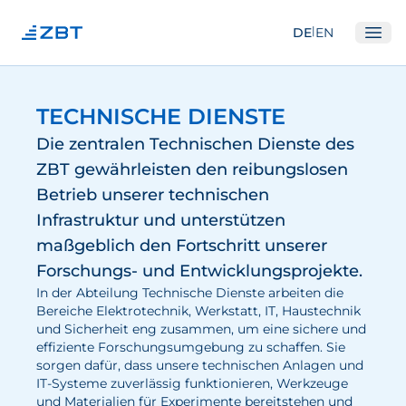
|
DE
EN
Ope
Institut
TECHNISCHE DIENSTE
Über Uns
Die zentralen Technischen Dienste des
Abteilungen
ZBT gewährleisten den reibungslosen
Betrieb unserer technischen
Ausstattung
Infrastruktur und unterstützen
Gute Wissenschaftliche Praxis
maßgeblich den Fortschritt unserer
Open Science und IP
Forschungs- und Entwicklungsprojekte.
Gremien
In der Abteilung Technische Dienste arbeiten die
Bereiche Elektrotechnik, Werkstatt, IT, Haustechnik
Unser Netzwerk
und Sicherheit eng zusammen, um eine sichere und
effiziente Forschungsumgebung zu schaffen. Sie
Forschung
sorgen dafür, dass unsere technischen Anlagen und
IT-Systeme zuverlässig funktionieren, Werkzeuge
Brennstoffzellen
und Materialien für Experimente bereitstehen und