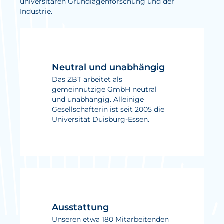
universitären Grundlagenforschung und der
Industrie.
Aktuelles
Neuigkeiten
Projekte
Neutral und unabhängig
Veranstaltungen
Das ZBT arbeitet als
gemeinnützige GmbH neutral
Publikationen
und unabhängig. Alleinige
Gesellschafterin ist seit 2005 die
Awards und Auszeichnungen
Universität Duisburg-Essen.
Für die Presse
Ausstattung
Unseren etwa 180 Mitarbeitenden