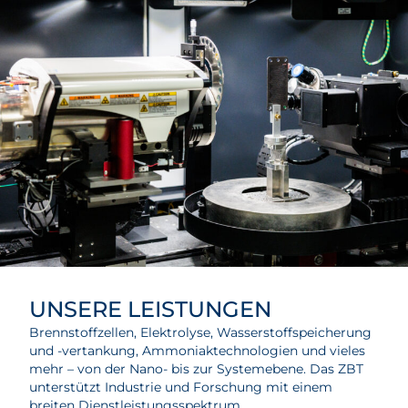
UNSERE LEISTUNGEN
Brennstoffzellen, Elektrolyse, Wasserstoffspeicherung
und -vertankung, Ammoniaktechnologien und vieles
mehr – von der Nano- bis zur Systemebene. Das ZBT
unterstützt Industrie und Forschung mit einem
breiten Dienstleistungsspektrum.