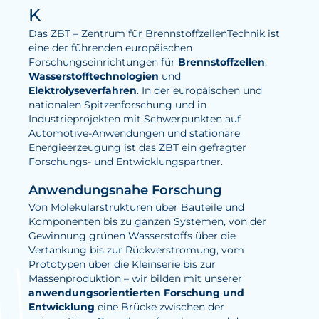
K
Wasserstoff
Das ZBT – Zentrum für BrennstoffzellenTechnik ist
Elektrolyse
eine der führenden europäischen
Forschungseinrichtungen für
Brennstoffzellen
,
Wasserstofftechnologien
und
Leistungen
Elektrolyseverfahren
. In der europäischen und
nationalen Spitzenforschung und in
Entwicklung
Industrieprojekten mit Schwerpunkten auf
Herstellungsverfahren
Automotive-Anwendungen und stationäre
Energieerzeugung ist das ZBT ein gefragter
Mess- und Prüfverfahren
Forschungs- und Entwicklungspartner.
Beratung und Studien
Anwendungsnahe Forschung
Modellierung & Simulation
Von Molekularstrukturen über Bauteile und
Komponenten bis zu ganzen Systemen, von der
Gewinnung grünen Wasserstoffs über die
Karriere
Vertankung bis zur Rückverstromung, vom
Prototypen über die Kleinserie bis zur
Offene Stellen
Massenproduktion – wir bilden mit unserer
anwendungsorientierten Forschung und
Weiterentwicklung
Entwicklung
eine Brücke zwischen der
Vorteile für Mitarbeiter:innen