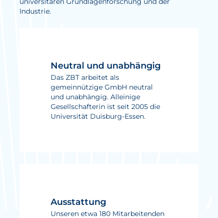
universitären Grundlagenforschung und der
Industrie.
Aktuelles
Neuigkeiten
Projekte
Neutral und unabhängig
Veranstaltungen
Das ZBT arbeitet als
gemeinnützige GmbH neutral
Publikationen
und unabhängig. Alleinige
Gesellschafterin ist seit 2005 die
Awards und Auszeichnungen
Universität Duisburg-Essen.
Für die Presse
Ausstattung
Unseren etwa 180 Mitarbeitenden