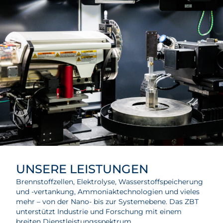
UNSERE LEISTUNGEN
Brennstoffzellen, Elektrolyse, Wasserstoffspeicherung
und -vertankung, Ammoniaktechnologien und vieles
mehr – von der Nano- bis zur Systemebene. Das ZBT
unterstützt Industrie und Forschung mit einem
breiten Dienstleistungsspektrum.