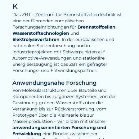
K
Wasserstoff
Das ZBT – Zentrum für BrennstoffzellenTechnik ist
Elektrolyse
eine der führenden europäischen
Forschungseinrichtungen für
Brennstoffzellen
,
Wasserstofftechnologien
und
Leistungen
Elektrolyseverfahren
. In der europäischen und
nationalen Spitzenforschung und in
Entwicklung
Industrieprojekten mit Schwerpunkten auf
Herstellungsverfahren
Automotive-Anwendungen und stationäre
Energieerzeugung ist das ZBT ein gefragter
Mess- und Prüfverfahren
Forschungs- und Entwicklungspartner.
Beratung und Studien
Anwendungsnahe Forschung
Modellierung & Simulation
Von Molekularstrukturen über Bauteile und
Komponenten bis zu ganzen Systemen, von der
Gewinnung grünen Wasserstoffs über die
Karriere
Vertankung bis zur Rückverstromung, vom
Prototypen über die Kleinserie bis zur
Offene Stellen
Massenproduktion – wir bilden mit unserer
anwendungsorientierten Forschung und
Weiterentwicklung
Entwicklung
eine Brücke zwischen der
Vorteile für Mitarbeiter:innen